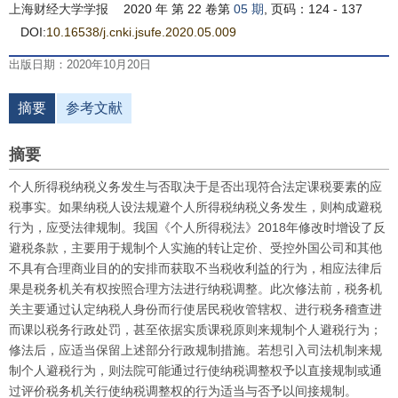
上海财经大学学报
2020 年 第 22 卷第
05 期
, 页码：124 - 137
DOI:
10.16538/j.cnki.jsufe.2020.05.009
出版日期：2020年10月20日
摘要
参考文献
摘要
个人所得税纳税义务发生与否取决于是否出现符合法定课税要素的应
税事实。如果纳税人设法规避个人所得税纳税义务发生，则构成避税
行为，应受法律规制。我国《个人所得税法》2018年修改时增设了反
避税条款，主要用于规制个人实施的转让定价、受控外国公司和其他
不具有合理商业目的的安排而获取不当税收利益的行为，相应法律后
果是税务机关有权按照合理方法进行纳税调整。此次修法前，税务机
关主要通过认定纳税人身份而行使居民税收管辖权、进行税务稽查进
而课以税务行政处罚，甚至依据实质课税原则来规制个人避税行为；
修法后，应适当保留上述部分行政规制措施。若想引入司法机制来规
制个人避税行为，则法院可能通过行使纳税调整权予以直接规制或通
过评价税务机关行使纳税调整权的行为适当与否予以间接规制。