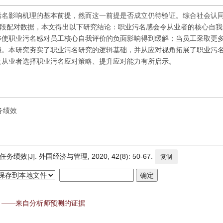
污名影响机理的基本前提，然而这一前提是否成立仍待验证。综合社会认
阶段配对数据，本文得出以下研究结论：职业污名感会令从业者的核心自
够使职业污名感对员工核心自我评价的负面影响得到缓解；当员工采取更
强。本研究夯实了职业污名研究的逻辑基础，并从应对视角拓展了职业污
及从业者选择职业污名应对策略、提升应对能力有所启示。
务绩效
J]. 外国经济与管理, 2020, 42(8): 50-67.
复制
？——来自分析师预测的证据