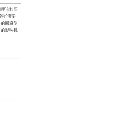
同理论和压
我评价受到
多的回避型
名的影响机