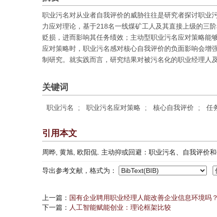
职业污名对从业者自我评价的威胁往往是研究者探讨职业
力应对理论，基于218名一线煤矿工人及其直接上级的三
贬损，进而影响其任务绩效；主动型职业污名应对策略能
应对策略时，职业污名感对核心自我评价的负面影响会增
制研究。就实践而言，研究结果对被污名化的职业经理人
关键词
职业污名
;
职业污名应对策略
;
核心自我评价
;
任
引用本文
周晔, 黄旭, 欧阳侃. 主动抑或回避：职业污名、自我评价和任务绩效[
导出参考文献，格式为：
上一篇：
国有企业聘用职业经理人能改善企业信息环境吗
下一篇：
人工智能赋能创业：理论框架比较