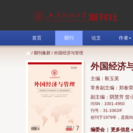
首页
期刊
论文
作者
/
期刊集群
/ 外国经济与管理
外国经济
主编：靳玉英
常务副主编：郑春
副主编：阴慧芳 贺
ISSN：1001-4950
刊号：31-1063/F
创刊于1979年，是
编委会
|
更多信息 