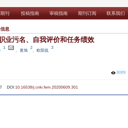
部期刊
投稿指南
审稿指南
期刊订阅
联系我们
细信息
职业污名、自我评价和任务绩效
1
2
3
晔
,
黄旭
,
欧阳侃
8089
7
DOI:
10.16538/j.cnki.fem.20200609.301