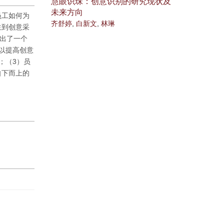
慧眼识珠：创意识别的研究现状及
未来方向
员工如何为
齐舒婷
,
白新文
,
林琳
生到创意采
提出了一个
以提高创意
；（3）员
自下而上的