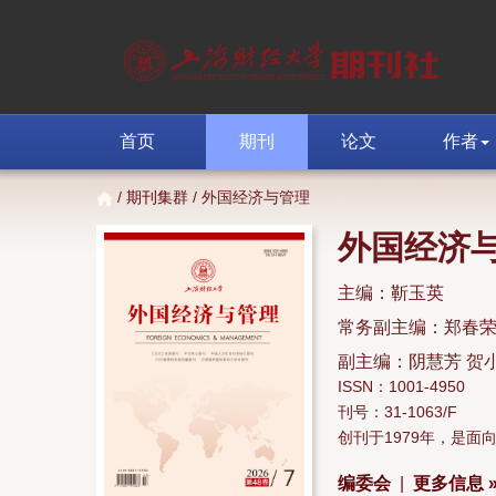
首页
期刊
论文
作者
/
期刊集群
/ 外国经济与管理
外国经济
主编：靳玉英
常务副主编：郑春
副主编：阴慧芳 贺
ISSN：1001-4950
刊号：31-1063/F
创刊于1979年，是
编委会
|
更多信息 