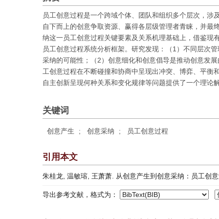
员工创意过程是一个跨域个体、团队和组织多个层次，涉
自下而上的创意争取资源、赢得各层级管理者青睐，并最
纳这一员工创意过程关键要素及关系机理基础上，借鉴现有
员工创意过程系统分析框架。研究发现：（1）不同层次
采纳的可能性；（2）创意细化和创意倡导是推动创意发展
工创意过程在不断碰撞和协商中呈现出冲突、博弈、平衡
自主创新呈现何种关系和变化规律等问题提供了一个理论
关键词
创意产生
;
创意采纳
;
员工创意过程
引用本文
朱桂龙, 温敏瑢, 王萧萧. 从创意产生到创意采纳：员工创意过程分析框
导出参考文献，格式为：