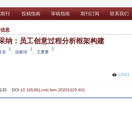
部期刊
投稿指南
审稿指南
期刊订阅
联系我们
细信息
采纳：员工创意过程分析框架构建
1
1
2
桂龙
,
温敏瑢
,
王萧萧
12541
135
DOI:
10.16538/j.cnki.fem.20201029.401