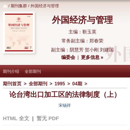
/
期刊集群
/ 外国经济与管理
外国经济与管理
主编：靳玉英
常务副主编：郑春荣
副主编：阴慧芳 贺小刚 刘建国
编委会
|
更多信息 »
期刊介绍
全部期刊
期刊首页
>
全部期刊
>
1995
>
04期
>
论台湾出口加工区的法律制度（上）
宋锡祥
HTML 全文
|
暂无 PDF