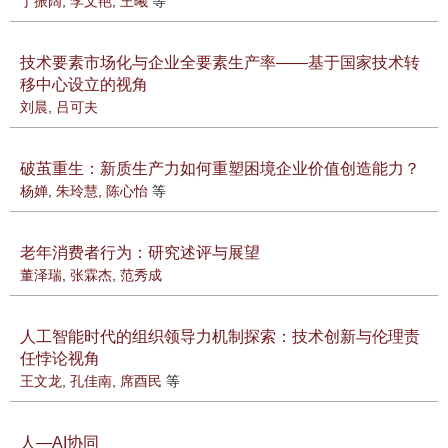
丁振阔
,
李文艳
,
王曦
等
技术要素市场化与企业全要素生产率——基于国家技术转
移中心设立的视角
刘晨
,
吕可夫
破茧重生：新质生产力如何重塑困境企业价值创造能力？
杨婵
,
朱玲慧
,
陈心怡
等
老年消费者行为：研究述评与展望
董泽瑞
,
张霖杰
,
范秀成
人工智能时代的组织领导力机制探索：技术创新与伦理责
任悖论视角
王文龙
,
孔佳南
,
席酉民
等
人—AI协同