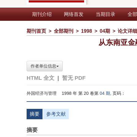
期刊介绍
网络首发
当期目录
全
期刊首页
>
全部期刊
>
1998
>
04期
>
论文详
从东南亚金
作者单位信息
HTML 全文
|
暂无 PDF
外国经济与管理
1998 年 第 20 卷第
04 期
, 页码：
摘要
参考文献
摘要