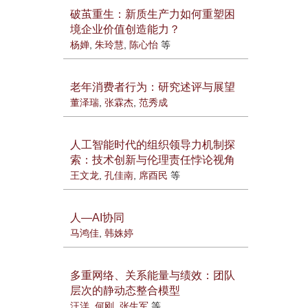
破茧重生：新质生产力如何重塑困
境企业价值创造能力？
杨婵
,
朱玲慧
,
陈心怡
等
老年消费者行为：研究述评与展望
董泽瑞
,
张霖杰
,
范秀成
人工智能时代的组织领导力机制探
索：技术创新与伦理责任悖论视角
王文龙
,
孔佳南
,
席酉民
等
人—AI协同
马鸿佳
,
韩姝婷
多重网络、关系能量与绩效：团队
层次的静动态整合模型
汪洋
,
何刚
,
张生军
等