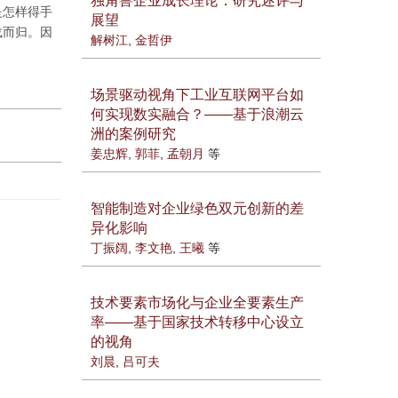
独角兽企业成长理论：研究述评与
是怎样得手
展望
载而归。因
解树江
,
金哲伊
场景驱动视角下工业互联网平台如
何实现数实融合？——基于浪潮云
洲的案例研究
姜忠辉
,
郭菲
,
孟朝月
等
智能制造对企业绿色双元创新的差
异化影响
丁振阔
,
李文艳
,
王曦
等
技术要素市场化与企业全要素生产
率——基于国家技术转移中心设立
的视角
刘晨
,
吕可夫