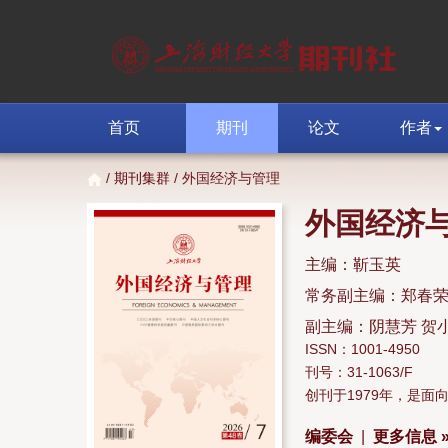
首页
期刊
论文
作者
/
期刊集群
/ 外国经济与管理
外国经济
主编：靳玉英
常务副主编：郑春
副主编：阴慧芳 贺
ISSN：1001-4950
刊号：31-1063/F
创刊于1979年，是
编委会
|
更多信息 