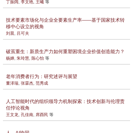
丁振阔
,
李文艳
,
王曦
等
技术要素市场化与企业全要素生产率——基于国家技术转
移中心设立的视角
刘晨
,
吕可夫
破茧重生：新质生产力如何重塑困境企业价值创造能力？
杨婵
,
朱玲慧
,
陈心怡
等
老年消费者行为：研究述评与展望
董泽瑞
,
张霖杰
,
范秀成
人工智能时代的组织领导力机制探索：技术创新与伦理责
任悖论视角
王文龙
,
孔佳南
,
席酉民
等
人—AI协同