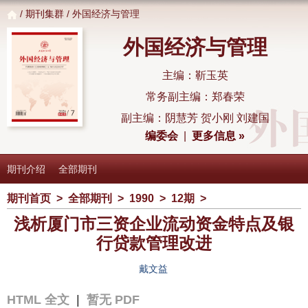
/
期刊集群
/ 外国经济与管理
外国经济与管理
主编：靳玉英
常务副主编：郑春荣
副主编：阴慧芳 贺小刚 刘建国
编委会
|
更多信息 »
期刊介绍
全部期刊
期刊首页
>
全部期刊
>
1990
>
12期
>
浅析厦门市三资企业流动资金特点及银
行贷款管理改进
戴文益
HTML 全文
|
暂无 PDF