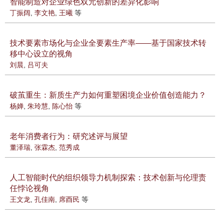
智能制造对企业绿色双元创新的差异化影响
丁振阔
,
李文艳
,
王曦
等
技术要素市场化与企业全要素生产率——基于国家技术转
移中心设立的视角
刘晨
,
吕可夫
破茧重生：新质生产力如何重塑困境企业价值创造能力？
杨婵
,
朱玲慧
,
陈心怡
等
老年消费者行为：研究述评与展望
董泽瑞
,
张霖杰
,
范秀成
人工智能时代的组织领导力机制探索：技术创新与伦理责
任悖论视角
王文龙
,
孔佳南
,
席酉民
等