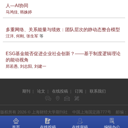
人—AI协同
马鸿佳
,
韩姝婷
多重网络、关系能量与绩效：团队层次的静动态整合模型
汪洋
,
何刚
,
张生军
等
ESG基金能否促进企业社会创新？——基于制度逻辑理论
的能动视角
郑若愚
,
刘志阳
,
刘建一
期刊
|
论文
|
在线投稿
|
订阅
|
联系我们
版权所有 2026 © 上海财经大学期刊社 中国上海国定路777号 邮编：
200433
首页
在线投稿
在线审稿
编辑办公