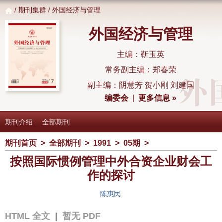
/
期刊集群
/ 外国经济与管理
外国经济与管理
主编：靳玉英
常务副主编：郑春荣
副主编：阴慧芳 贺小刚 刘建国
编委会
|
更多信息 »
期刊介绍
全部期刊
期刊首页
>
全部期刊
>
1991
>
05期
>
按照国际惯例管理中外合资企业财会工
作的探讨
陈惠民
HTML 全文
|
暂无 PDF