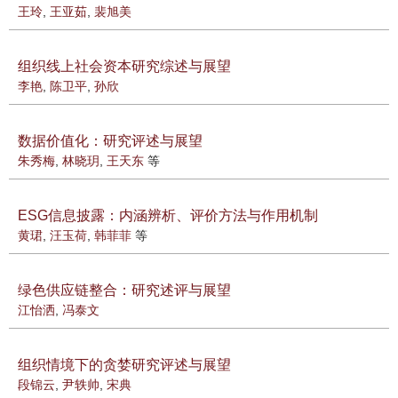
王玲
,
王亚茹
,
裴旭美
组织线上社会资本研究综述与展望
李艳
,
陈卫平
,
孙欣
数据价值化：研究评述与展望
朱秀梅
,
林晓玥
,
王天东
等
ESG信息披露：内涵辨析、评价方法与作用机制
黄珺
,
汪玉荷
,
韩菲菲
等
绿色供应链整合：研究述评与展望
江怡洒
,
冯泰文
组织情境下的贪婪研究评述与展望
段锦云
,
尹轶帅
,
宋典