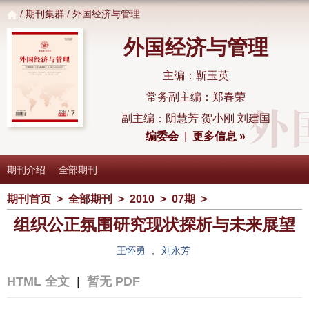
/
期刊集群
/ 外国经济与管理
外国经济与管理
主编：靳玉英
常务副主编：郑春荣
副主编：阴慧芳 贺小刚 刘建国
编委会
|
更多信息 »
期刊介绍
全部期刊
期刊首页
>
全部期刊
>
2010
>
07期
>
组织公正氛围研究现状探析与未来展望
王怀勇
,
刘永芳
HTML 全文
|
暂无 PDF