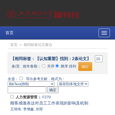
首页
Toggle
naviga
首页
>
相同标签论文聚合
【相同标签：【认知重塑】找到：2条论文】
条/页 按年卷期：
升序
降序 排列
全选：
导出参考文献，格式为：
人力资源管理
| F270
顾客感激表达对员工工作表现的影响及机制
王琦琦
,
李增鑫
,
刘军