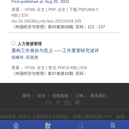
First published at: Aug 20, 2021
查看：
HTML 全文
|
PDF 全文
|
下载 PDF
(868.3
KB) |
ESI
doi:
10.16538/j.cnki.fem.20210104.105
《外国经济与管理》
第43卷第08期
, 页码：121 - 137
人力资源管理
重构工作身份与意义——工作重塑研究述评
胡睿玲
,
田喜洲
查看：
HTML 全文
| 暂无 PDF(0 KB) |
ESI
《外国经济与管理》
第37卷第10期
, 页码：
期刊
|
论文
|
在线投稿
|
订阅
|
联系我们
版权所有 2026 © 上海财经大学期刊社 中国上海国定路777号 邮编：
200433