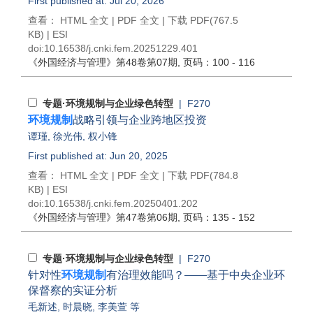
First published at: Jul 20, 2026
查看：
HTML 全文
|
PDF 全文
|
下载 PDF
(767.5
KB) |
ESI
doi:
10.16538/j.cnki.fem.20251229.401
《外国经济与管理》
第48卷第07期
, 页码：100 - 116
专题·环境规制与企业绿色转型
| F270
环境规制
战略引领与企业跨地区投资
谭瑾
,
徐光伟
,
权小锋
First published at: Jun 20, 2025
查看：
HTML 全文
|
PDF 全文
|
下载 PDF
(784.8
KB) |
ESI
doi:
10.16538/j.cnki.fem.20250401.202
《外国经济与管理》
第47卷第06期
, 页码：135 - 152
专题·环境规制与企业绿色转型
| F270
针对性
环境规制
有治理效能吗？——基于中央企业环
保督察的实证分析
毛新述
,
时晨晓
,
李美萱
等