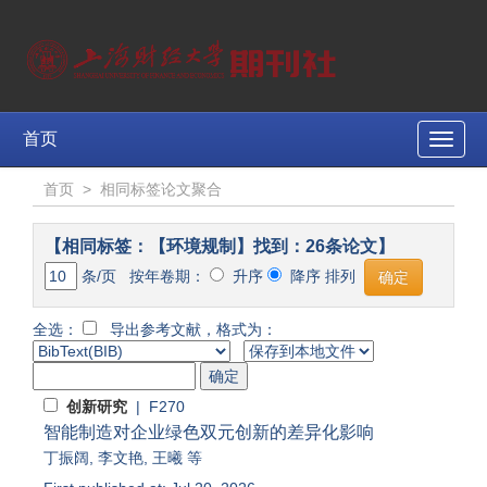
首页
Toggle
naviga
首页
>
相同标签论文聚合
【相同标签：【环境规制】找到：26条论文】
条/页 按年卷期：
升序
降序 排列
全选：
导出参考文献，格式为：
创新研究
| F270
智能制造对企业绿色双元创新的差异化影响
丁振阔
,
李文艳
,
王曦
等