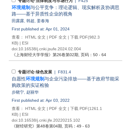
专题讨论·法律制度与市场行为
| F425
环境规制
与公平竞争：理论逻辑、现实解析及协调思
路——基于异质性企业的视角
田露露
,
韩超
,
姜春海
First published at: Apr 01, 2024
查看：
HTML 全文
|
PDF 全文
|
下载 PDF
(982.3
KB) |
ESI
doi:
10.16538/j.cnki.jsufe.2024.02.004
《上海财经大学学报》
第26卷第02期
, 页码：50 - 64
专题讨论·绿色发展
| F831.4
自愿性
环境规制
与企业污染排放——基于政府节能采
购政策的实证检验
步晓宁
,
赵丽华
First published at: Apr 03, 2022
查看：
HTML 全文
|
PDF 全文
|
下载 PDF
(1261.1
KB) |
ESI
doi:
10.16538/j.cnki.jfe.20220215.102
《财经研究》
第48卷第04期
, 页码：49 - 63