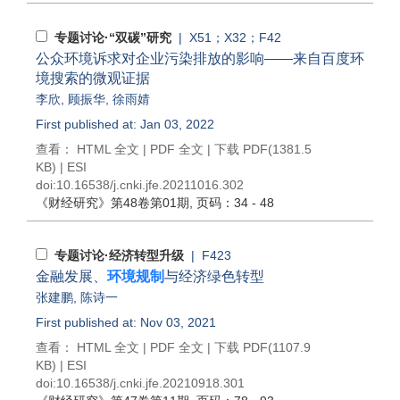
专题讨论·“双碳”研究
| X51；X32；F42
公众环境诉求对企业污染排放的影响——来自百度环
境搜索的微观证据
李欣
,
顾振华
,
徐雨婧
First published at: Jan 03, 2022
查看：
HTML 全文
|
PDF 全文
|
下载 PDF
(1381.5
KB) |
ESI
doi:
10.16538/j.cnki.jfe.20211016.302
《财经研究》
第48卷第01期
, 页码：34 - 48
专题讨论·经济转型升级
| F423
金融发展、
环境规制
与经济绿色转型
张建鹏
,
陈诗一
First published at: Nov 03, 2021
查看：
HTML 全文
|
PDF 全文
|
下载 PDF
(1107.9
KB) |
ESI
doi:
10.16538/j.cnki.jfe.20210918.301