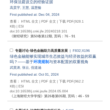
环保法庭设立的经验证据
高昊宇
,
王慧
,
温慧愉
First published at: Dec 04, 2024
查看：
HTML 全文
|
PDF 全文
|
下载 PDF
(928.1
KB) |
ESI
doi:
10.16538/j.cnki.jfe.20240218.101
《财经研究》
第50卷第12期
, 页码：76 - 91
专题讨论·绿色金融助力高质量发展
| F832;X196
绿色金融能够实现城市生态效益与经济效益的双赢
吗？——基于
环境规制
与资本配置的双重视角
武英涛
,
张云
,
倪道涵
First published at: Oct 01, 2024
查看：
HTML 全文
|
PDF 全文
|
下载 PDF
(962.2
KB) |
ESI
doi:
10.16538/j.cnki.jsufe.2024.05.004
《上海财经大学学报》
第26卷第05期
, 页码：46 - 59