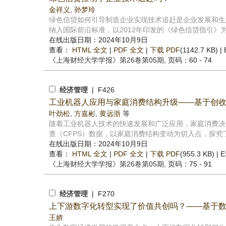
金祥义
,
孙梦玲
绿色信贷如何引导制造企业实现技术追赶是企业发展和生态
纳入国际前沿标准，以2012年印发的《绿色信贷指引》为
在线出版日期：2024年10月9日
查看：
HTML 全文
|
PDF 全文
|
下载 PDF
(1142.7 KB) |
《上海财经大学学报》
第26卷第05期
, 页码：60 - 74
经济管理
| F426
工业机器人应用与家庭消费结构升级——基于创
叶劲松
,
方嘉彬
,
黄远浙
等
随着工业机器人技术的快速发展和广泛应用，家庭消费决策
查（CFPS）数据，以家庭消费结构变动为切入点，探究了
在线出版日期：2024年10月9日
查看：
HTML 全文
|
PDF 全文
|
下载 PDF
(955.3 KB) |
E
《上海财经大学学报》
第26卷第05期
, 页码：75 - 91
经济管理
| F270
上下游数字化转型实现了价值共创吗？——基于
王娇