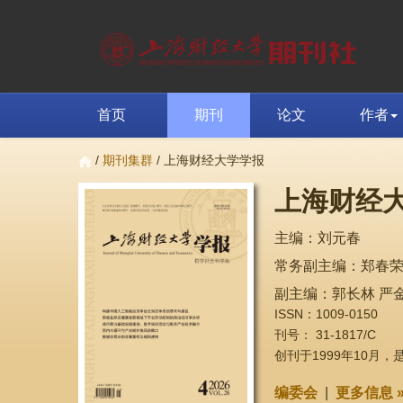
首页
期刊
论文
作者
/
期刊集群
/ 上海财经大学学报
上海财经
主编：刘元春
常务副主编：郑春
副主编：郭长林 严金
ISSN：1009-0150
刊号： 31-1817/C
创刊于1999年10月
编委会
|
更多信息 