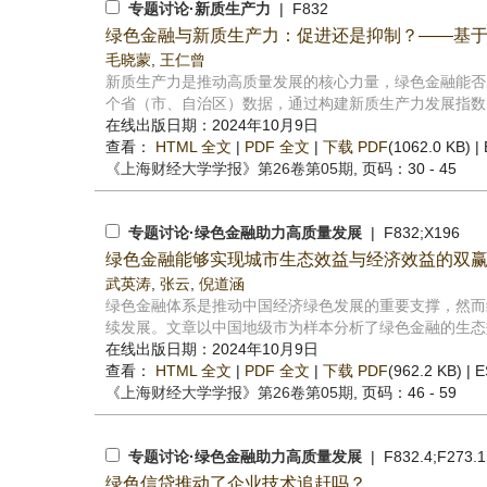
专题讨论·新质生产力
| F832
绿色金融与新质生产力：促进还是抑制？——基
毛晓蒙
,
王仁曾
新质生产力是推动高质量发展的核心力量，绿色金融能否成
个省（市、自治区）数据，通过构建新质生产力发展指数，
在线出版日期：2024年10月9日
查看：
HTML 全文
|
PDF 全文
|
下载 PDF
(1062.0 KB) |
《上海财经大学学报》
第26卷第05期
, 页码：30 - 45
专题讨论·绿色金融助力高质量发展
| F832;X196
绿色金融能够实现城市生态效益与经济效益的双
武英涛
,
张云
,
倪道涵
绿色金融体系是推动中国经济绿色发展的重要支撑，然而
续发展。文章以中国地级市为样本分析了绿色金融的生态效
在线出版日期：2024年10月9日
查看：
HTML 全文
|
PDF 全文
|
下载 PDF
(962.2 KB) |
E
《上海财经大学学报》
第26卷第05期
, 页码：46 - 59
专题讨论·绿色金融助力高质量发展
| F832.4;F273.1
绿色信贷推动了企业技术追赶吗？