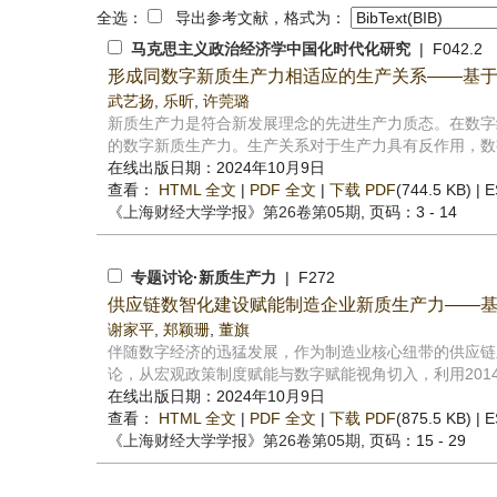
全选：
导出参考文献，格式为：
马克思主义政治经济学中国化时代化研究
| F042.2
形成同数字新质生产力相适应的生产关系——基
武艺扬
,
乐昕
,
许莞璐
新质生产力是符合新发展理念的先进生产力质态。在数字
的数字新质生产力。生产关系对于生产力具有反作用，数字
在线出版日期：2024年10月9日
查看：
HTML 全文
|
PDF 全文
|
下载 PDF
(744.5 KB) |
E
《上海财经大学学报》
第26卷第05期
, 页码：3 - 14
专题讨论·新质生产力
| F272
供应链数智化建设赋能制造企业新质生产力——
谢家平
,
郑颖珊
,
董旗
伴随数字经济的迅猛发展，作为制造业核心纽带的供应链
论，从宏观政策制度赋能与数字赋能视角切入，利用2014—2
在线出版日期：2024年10月9日
查看：
HTML 全文
|
PDF 全文
|
下载 PDF
(875.5 KB) |
E
《上海财经大学学报》
第26卷第05期
, 页码：15 - 29