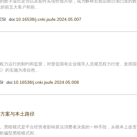
的数字溢出是否以及如何实现价值共创，成为解释宏观层面日渐凸显的数
的前五大客户和前...
ESI
doi:
10.16538/j.cnki.jsufe.2024.05.007
权力运行的制约和监督，对督促国有企业领导人员规范权力行使、发挥国
》的实施为准自然...
SI
doi:
10.16538/j.cnki.jsufe.2024.05.008
外方案与本土路径
。黑暗模式是平台经营者影响算法消费者决策的一种手段，从根本上改变
骗型黑暗模式和...