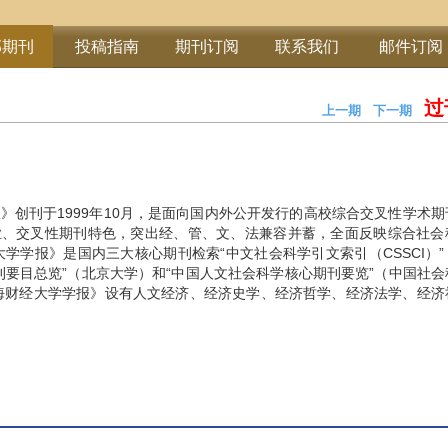
部期刊
投稿指南
期刊订阅
联系我们
邮件订阅
过
上一期
下一期
期
》创刊于1999年10月，是面向国内外公开发行的高校综合交叉性学术
业、交叉性期刊特色，突出经、管、文、法兼容并蓄，全面反映综合社会
大学学报》是国内三大核心期刊检索“中文社会科学引文索引（CSSCI）
刊要目总览”（北京大学）和“中国人文社会科学核心期刊要览”（中国社
海财经大学学报》设有人文经济、经济史学、经济哲学、经济法学、经济