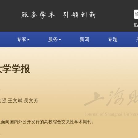
专家
服务
新闻
专题
大学学报
荣
强 王文斌 吴文芳
，是面向国内外公开发行的高校综合交叉性学术期刊。
»