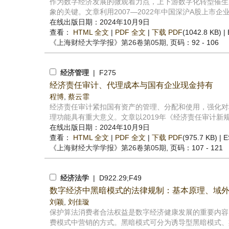
作为数字经济发展的微观着力点，上下游数字化转型催生
象的关键。文章利用2007—2022年中国深沪A股上市企业
在线出版日期：2024年10月9日
查看：
HTML 全文
|
PDF 全文
|
下载 PDF
(1042.8 KB) |
《上海财经大学学报》
第26卷第05期
, 页码：92 - 106
经济管理
| F275
经济责任审计、代理成本与国有企业现金持有
程博
,
蔡云霏
经济责任审计紧扣国有资产的管理、分配和使用，强化对
理功能具有重大意义。文章以2019年《经济责任审计新规
在线出版日期：2024年10月9日
查看：
HTML 全文
|
PDF 全文
|
下载 PDF
(975.7 KB) |
E
《上海财经大学学报》
第26卷第05期
, 页码：107 - 121
经济法学
| D922.29;F49
数字经济中黑暗模式的法律规制：基本原理、域
刘颖
,
刘佳璇
保护算法消费者合法权益是数字经济健康发展的重要内容
费模式中营销的方式。黑暗模式可分为诱导型黑暗模式、欺