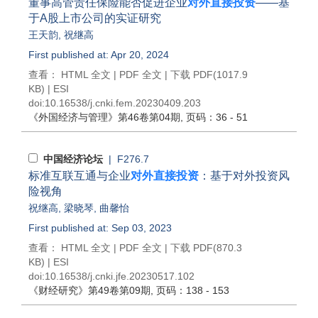
董事高管责任保险能否促进企业
对外直接投资
——基
于A股上市公司的实证研究
王天韵
,
祝继高
First published at: Apr 20, 2024
查看：
HTML 全文
|
PDF 全文
|
下载 PDF
(1017.9
KB) |
ESI
doi:
10.16538/j.cnki.fem.20230409.203
《外国经济与管理》
第46卷第04期
, 页码：36 - 51
中国经济论坛
| F276.7
标准互联互通与企业
对外直接投资
：基于对外投资风
险视角
祝继高
,
梁晓琴
,
曲馨怡
First published at: Sep 03, 2023
查看：
HTML 全文
|
PDF 全文
|
下载 PDF
(870.3
KB) |
ESI
doi:
10.16538/j.cnki.jfe.20230517.102
《财经研究》
第49卷第09期
, 页码：138 - 153