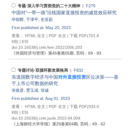
专题·深入学习贯彻党的二十大精神
| F270
中国对“一带一路”沿线国家直接投资的减贫效应研究
毕朝辉
,
于津平
,
史亚茹
First published at: May 20, 2023
查看：
HTML 全文
|
PDF 全文
|
下载 PDF
(701.8
KB) |
ESI
doi:
10.16538/j.cnki.fem.20221006.203
《外国经济与管理》
第45卷第05期
, 页码：69 - 83
专题讨论·双循环新发展格局
| F832
东道国数字经济与中国
对外直接投资
区位决策——基
于上市公司数据的研究
张俊彦
,
贾玉成
,
张诚
First published at: Aug 01, 2023
查看：
HTML 全文
|
PDF 全文
|
下载 PDF
(933.0
KB) |
ESI
doi:
10.16538/j.cnki.jsufe.2023.04.004
《上海财经大学学报》
第25卷第04期
, 页码：49 - 62