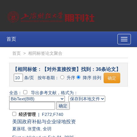
首页
Toggle
naviga
首页
>
相同标签论文聚合
【相同标签：【对外直接投资】找到：36条论文】
条/页 按年卷期：
升序
降序 排列
全选：
导出参考文献，格式为：
经济管理
| F272;F740
美国政府补贴与企业绿地投资
夏蓀瑶
,
张雯倩
,
全玥