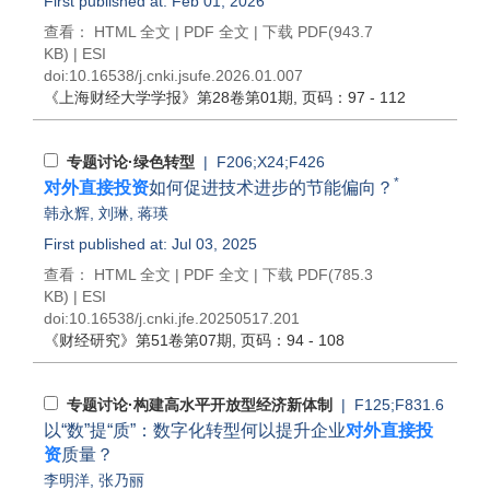
First published at: Feb 01, 2026
查看：
HTML 全文
|
PDF 全文
|
下载 PDF
(943.7
KB) |
ESI
doi:
10.16538/j.cnki.jsufe.2026.01.007
《上海财经大学学报》
第28卷第01期
, 页码：97 - 112
专题讨论·绿色转型
| F206;X24;F426
*
对外直接投资
如何促进技术进步的节能偏向？
韩永辉
,
刘琳
,
蒋瑛
First published at: Jul 03, 2025
查看：
HTML 全文
|
PDF 全文
|
下载 PDF
(785.3
KB) |
ESI
doi:
10.16538/j.cnki.jfe.20250517.201
《财经研究》
第51卷第07期
, 页码：94 - 108
专题讨论·构建高水平开放型经济新体制
| F125;F831.6
以“数”提“质”：数字化转型何以提升企业
对外直接投
资
质量？
李明洋
,
张乃丽