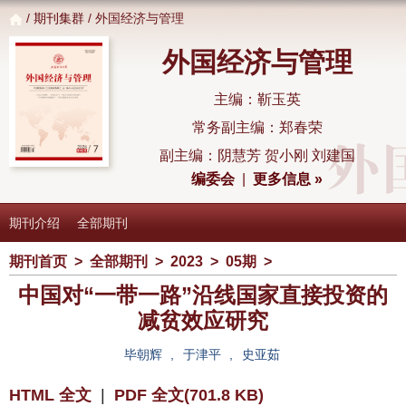
/
期刊集群
/ 外国经济与管理
外国经济与管理
主编：靳玉英
常务副主编：郑春荣
副主编：阴慧芳 贺小刚 刘建国
编委会
|
更多信息 »
期刊介绍
全部期刊
期刊首页
>
全部期刊
>
2023
>
05期
>
中国对“一带一路”沿线国家直接投资的
减贫效应研究
毕朝辉
,
于津平
,
史亚茹
HTML 全文
|
PDF 全文(701.8 KB)