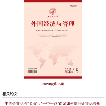
2023年第05期
相关论文
中国企业品牌“出海”：“一带一路”倡议如何提升企业品牌价