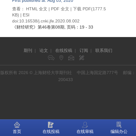
First published at: Aug 03, 2020
查看：
HTML 全文
|
PDF 全文
|
下载 PDF
(1777.5
KB) |
ESI
doi:
10.16538/j.cnki.jfe.2020.08.002
《财经研究》
第46卷第08期
, 页码：19 - 33
期刊
|
论文
|
在线投稿
|
订阅
|
联系我们
版权所有 2026 © 上海财经大学期刊社 中国上海国定路777号 邮编：
200433
首页
在线投稿
在线审稿
编辑办公