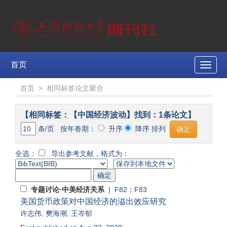
首页
Toggle
naviga
首页
>
相同标签论文聚合
【相同标签：【中国经济波动】找到：1条论文】
条/页 按年卷期：
升序
降序 排列
全选：
导出参考文献，格式为：
专题讨论·中美经济关系
| F82；F83
美国货币政策对中国经济的溢出效应研究
许志伟
,
樊海潮
,
王岑郁