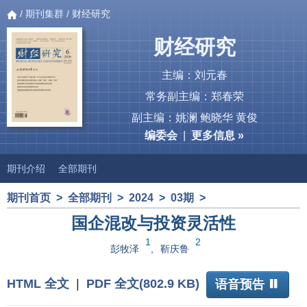
/
期刊集群
/ 财经研究
财经研究
主编：刘元春
常务副主编：郑春荣
副主编：姚澜 鲍晓华 黄俊
编委会
|
更多信息 »
期刊介绍
全部期刊
期刊首页
>
全部期刊
>
2024
>
03期
>
国企混改与投资灵活性
1
2
彭牧泽
,
靳庆鲁
HTML 全文
|
PDF 全文(802.9 KB)
语音预告