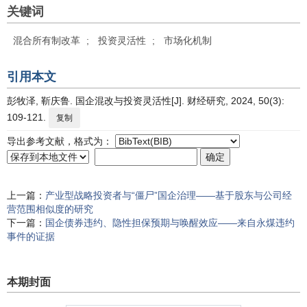
关键词
混合所有制改革
;
投资灵活性
;
市场化机制
引用本文
彭牧泽, 靳庆鲁. 国企混改与投资灵活性[J]. 财经研究, 2024, 50(3):
109-121.
复制
导出参考文献，格式为：
上一篇：
产业型战略投资者与“僵尸”国企治理——基于股东与公司经
营范围相似度的研究
下一篇：
国企债券违约、隐性担保预期与唤醒效应——来自永煤违约
事件的证据
本期封面