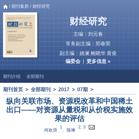
/
期刊集群
/ 财经研究
财经研究
主编：刘元春
常务副主编：郑春荣
副主编：姚澜 鲍晓华 黄俊
编委会
|
更多信息 »
期刊介绍
全部期刊
期刊首页
>
全部期刊
>
2017
>
07期
>
纵向关联市场、资源税改革和中国稀土
出口——对资源从量税和从价税实施效
果的评估
1
2, 3
何欢浪
,
陈琳