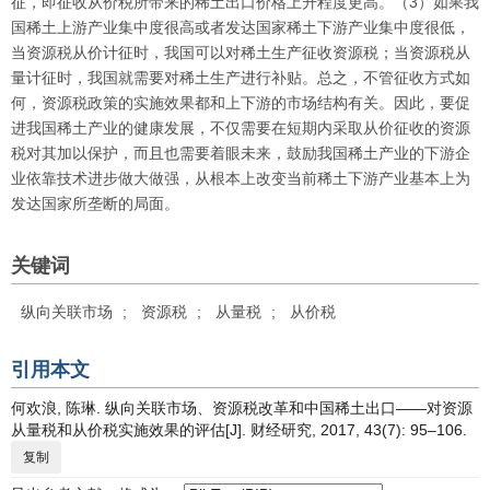
征，即征收从价税所带来的稀土出口价格上升程度更高。（3）如果我
国稀土上游产业集中度很高或者发达国家稀土下游产业集中度很低，
当资源税从价计征时，我国可以对稀土生产征收资源税；当资源税从
量计征时，我国就需要对稀土生产进行补贴。总之，不管征收方式如
何，资源税政策的实施效果都和上下游的市场结构有关。因此，要促
进我国稀土产业的健康发展，不仅需要在短期内采取从价征收的资源
税对其加以保护，而且也需要着眼未来，鼓励我国稀土产业的下游企
业依靠技术进步做大做强，从根本上改变当前稀土下游产业基本上为
发达国家所垄断的局面。
关键词
纵向关联市场
;
资源税
;
从量税
;
从价税
引用本文
何欢浪, 陈琳. 纵向关联市场、资源税改革和中国稀土出口——对资源
从量税和从价税实施效果的评估[J]. 财经研究, 2017, 43(7): 95–106.
复制