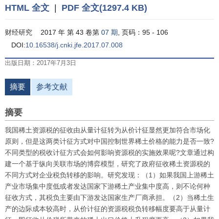
HTML 全文
|
PDF 全文(1297.4 KB)
财经研究
2017 年 第 43 卷第
07 期
, 页码：95 - 106
DOI:
10.16538/j.cnki.jfe.2017.07.008
出版日期：2017年7月3日
摘要
参考文献
摘要
我国稀土资源税的征收由从量计征转为从价计征显然更加符合市场化
原则，但是这两类计征方式对中国控制世界稀土价格的能力是否一致?
不同类型的税收计征方式会如何影响资源税的实施效果呢?文章通过构
建一个基于纵向关联市场的博弈模型，研究了政府征收稀土资源税的
不同方式对企业税负转移的影响。研究发现：（1）如果我国上游稀土
产业市场集中度低或者发达国家下游稀土产业集中度高，则不论何种
征收方式，其税负主要由下游发达国家生产厂商承担。（2）当稀土生
产的边际成本较高时，从价计征的资源税税负转移幅度要高于从量计