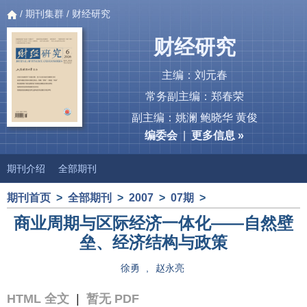
/
期刊集群
/ 财经研究
财经研究
主编：刘元春
常务副主编：郑春荣
副主编：姚澜 鲍晓华 黄俊
编委会
|
更多信息 »
期刊介绍
全部期刊
期刊首页
>
全部期刊
>
2007
>
07期
>
商业周期与区际经济一体化——自然壁
垒、经济结构与政策
徐勇
,
赵永亮
HTML 全文
|
暂无 PDF