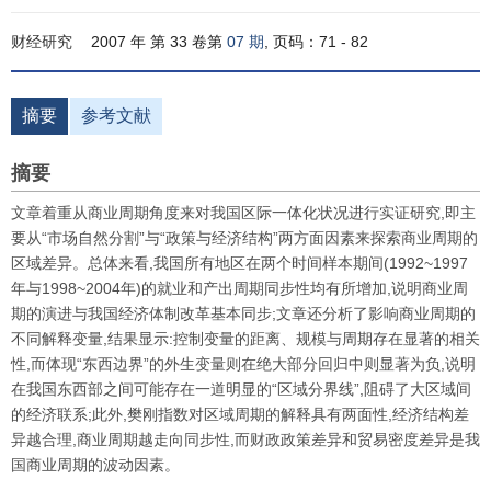
财经研究
2007 年 第 33 卷第
07 期
, 页码：71 - 82
摘要
参考文献
摘要
文章着重从商业周期角度来对我国区际一体化状况进行实证研究,即主
要从“市场自然分割”与“政策与经济结构”两方面因素来探索商业周期的
区域差异。总体来看,我国所有地区在两个时间样本期间(1992~1997
年与1998~2004年)的就业和产出周期同步性均有所增加,说明商业周
期的演进与我国经济体制改革基本同步;文章还分析了影响商业周期的
不同解释变量,结果显示:控制变量的距离、规模与周期存在显著的相关
性,而体现“东西边界”的外生变量则在绝大部分回归中则显著为负,说明
在我国东西部之间可能存在一道明显的“区域分界线”,阻碍了大区域间
的经济联系;此外,樊刚指数对区域周期的解释具有两面性,经济结构差
异越合理,商业周期越走向同步性,而财政政策差异和贸易密度差异是我
国商业周期的波动因素。