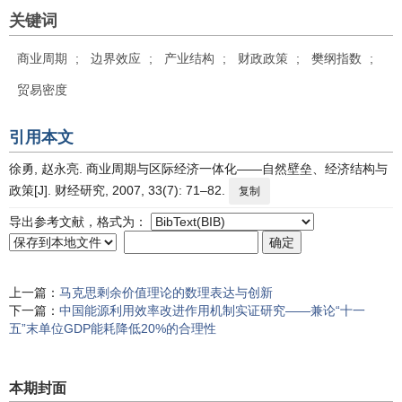
关键词
商业周期
;
边界效应
;
产业结构
;
财政政策
;
樊纲指数
;
贸易密度
引用本文
徐勇, 赵永亮. 商业周期与区际经济一体化——自然壁垒、经济结构与
政策[J]. 财经研究, 2007, 33(7): 71–82.
复制
导出参考文献，格式为：
上一篇：
马克思剩余价值理论的数理表达与创新
下一篇：
中国能源利用效率改进作用机制实证研究——兼论“十一
五”末单位GDP能耗降低20%的合理性
本期封面