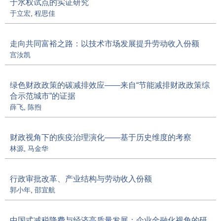
于水权试点的实证研究
于立宏
,
程思佳
走向共同富裕之路：以技术市场发展提升劳动收入份额
宫汝凯
绿色财政政策的碳减排效应——来自“节能减排财政政策综
合示范城市”的证据
薛飞
,
陈煦
财政视角下的疾疫治理演化——基于历史维度的考察
林源
,
马金华
行政审批改革、产业结构与劳动收入份额
郭小年
,
邵宜航
中国式减税降费与经济高质量发展：企业金融化视角的研