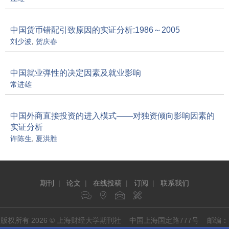
中国货币错配引致原因的实证分析:1986～2005
刘少波
,
贺庆春
中国就业弹性的决定因素及就业影响
常进雄
中国外商直接投资的进入模式——对独资倾向影响因素的
实证分析
许陈生
,
夏洪胜
期刊
|
论文
|
在线投稿
|
订阅
|
联系我们
版权所有 2026 © 上海财经大学期刊社 中国上海国定路777号 邮编：