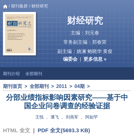
/
期刊集群
/ 财经研究
财经研究
主编：刘元春
常务副主编：郑春荣
副主编：姚澜 鲍晓华 黄俊
编委会
|
更多信息 »
期刊介绍
全部期刊
期刊首页
>
全部期刊
>
2011
>
04期
>
分部业绩指标影响因素研究——基于中
国企业问卷调查的经验证据
王悦
,
潘飞
,
刘燕军
,
阿如罕
HTML 全文
|
PDF 全文(5693.3 KB)