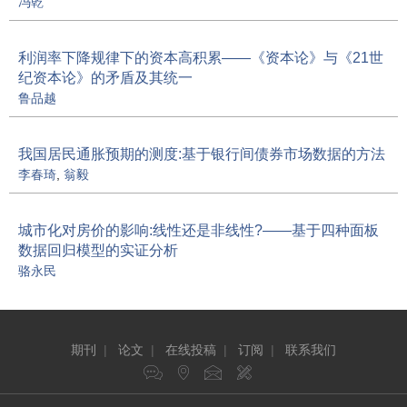
冯乾
利润率下降规律下的资本高积累——《资本论》与《21世
纪资本论》的矛盾及其统一
鲁品越
我国居民通胀预期的测度:基于银行间债券市场数据的方法
李春琦
,
翁毅
城市化对房价的影响:线性还是非线性?——基于四种面板
数据回归模型的实证分析
骆永民
期刊
|
论文
|
在线投稿
|
订阅
|
联系我们