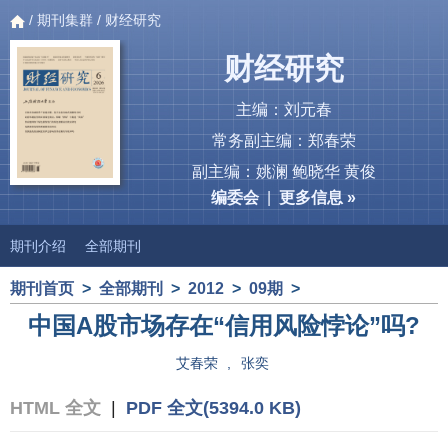
/
期刊集群
/ 财经研究
财经研究
主编：刘元春
常务副主编：郑春荣
副主编：姚澜 鲍晓华 黄俊
编委会
|
更多信息 »
期刊介绍
全部期刊
期刊首页
>
全部期刊
>
2012
>
09期
>
中国A股市场存在“信用风险悖论”吗?
艾春荣
,
张奕
HTML 全文
|
PDF 全文(5394.0 KB)