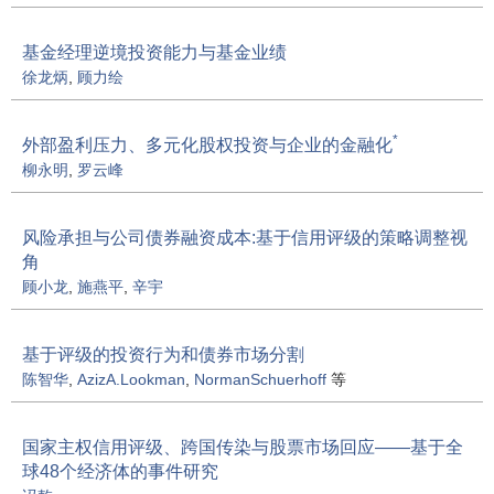
基金经理逆境投资能力与基金业绩
徐龙炳
,
顾力绘
*
外部盈利压力、多元化股权投资与企业的金融化
柳永明
,
罗云峰
风险承担与公司债券融资成本:基于信用评级的策略调整视
角
顾小龙
,
施燕平
,
辛宇
基于评级的投资行为和债券市场分割
陈智华
,
AzizA.Lookman
,
NormanSchuerhoff
等
国家主权信用评级、跨国传染与股票市场回应——基于全
球48个经济体的事件研究