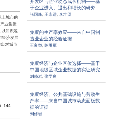
开发区与企业动态成长机制——基
于企业进入、退出和增长的研究
张国峰
,
王永进
,
李坤望
以上城市的
市产业集聚
,以知识溢
集聚的生产率效应——来自中国制
市经济发展
造业企业的经验证据
溢出对城市
王良举
,
陈甬军
集聚经济与企业区位选择——基于
中国地级区域企业数据的实证研究
刘修岩
,
张学良
集聚经济、公共基础设施与劳动生
产率——来自中国城市动态面板数
–144.
据的证据
刘修岩