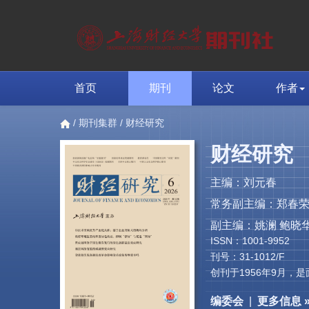
首页
期刊
论文
作者
/
期刊集群
/ 财经研究
财经研究
主编：刘元春
常务副主编：郑春
副主编：姚澜 鲍晓华
ISSN：1001-9952
刊号：31-1012/F
创刊于1956年9月
编委会
|
更多信息 