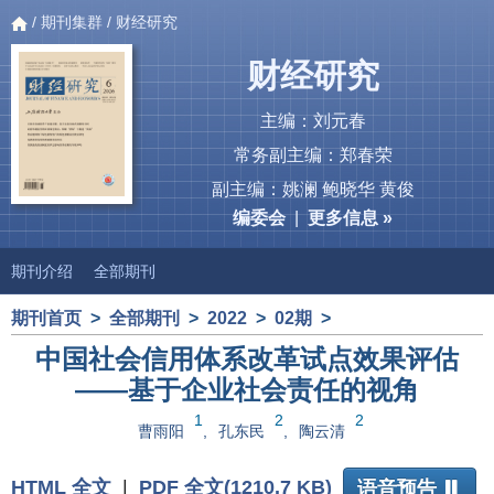
/
期刊集群
/ 财经研究
财经研究
主编：刘元春
常务副主编：郑春荣
副主编：姚澜 鲍晓华 黄俊
编委会
|
更多信息 »
期刊介绍
全部期刊
期刊首页
>
全部期刊
>
2022
>
02期
>
中国社会信用体系改革试点效果评估
——基于企业社会责任的视角
1
2
2
曹雨阳
,
孔东民
,
陶云清
HTML 全文
|
PDF 全文(1210.7 KB)
语音预告