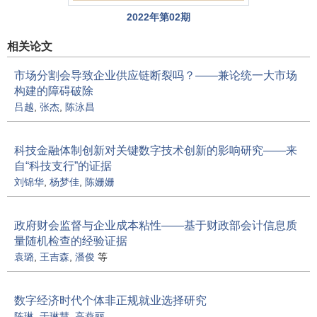
2022年第02期
相关论文
市场分割会导致企业供应链断裂吗？——兼论统一大市场
构建的障碍破除
吕越
,
张杰
,
陈泳昌
科技金融体制创新对关键数字技术创新的影响研究——来
自“科技支行”的证据
刘锦华
,
杨梦佳
,
陈姗姗
政府财会监督与企业成本粘性——基于财政部会计信息质
量随机检查的经验证据
袁璐
,
王吉森
,
潘俊
等
数字经济时代个体非正规就业选择研究
陈琳
,
于琳慧
,
高燕丽