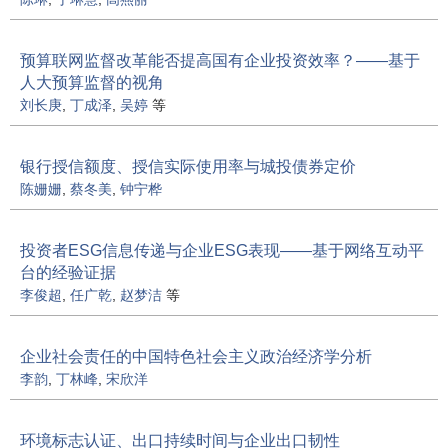
预算联网监督改革能否提高国有企业投资效率？——基于
人大预算监督的视角
刘长庚
,
丁成泽
,
吴婷
等
银行授信额度、授信实际使用率与城投债券定价
陈姗姗
,
蔡冬美
,
钟宁桦
投资者ESG信息传递与企业ESG表现——基于网络互动平
台的经验证据
李俊超
,
任广乾
,
赵梦洁
等
企业社会责任的中国特色社会主义政治经济学分析
李韵
,
丁林峰
,
宋欣洋
环境标志认证、出口持续时间与企业出口韧性