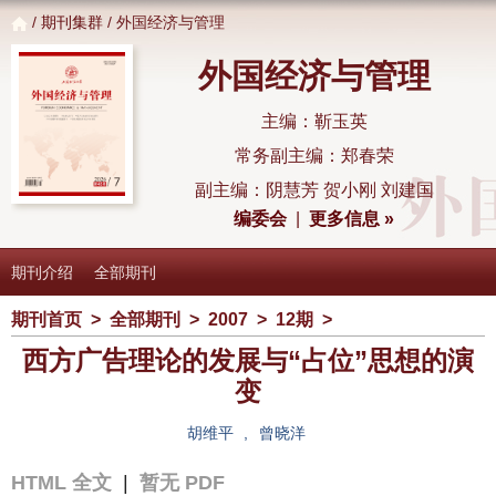
/
期刊集群
/ 外国经济与管理
外国经济与管理
主编：靳玉英
常务副主编：郑春荣
副主编：阴慧芳 贺小刚 刘建国
编委会
|
更多信息 »
期刊介绍
全部期刊
期刊首页
>
全部期刊
>
2007
>
12期
>
西方广告理论的发展与“占位”思想的演
变
胡维平
,
曾晓洋
HTML 全文
|
暂无 PDF