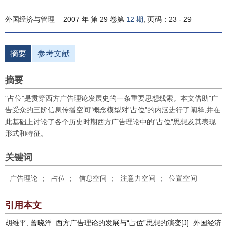
外国经济与管理
2007 年 第 29 卷第
12 期
, 页码：23 - 29
摘要
参考文献
摘要
"占位"是贯穿西方广告理论发展史的一条重要思想线索。本文借助"广
告受众的三阶信息传播空间"概念模型对"占位"的内涵进行了阐释,并在
此基础上讨论了各个历史时期西方广告理论中的"占位"思想及其表现
形式和特征。
关键词
广告理论
;
占位
;
信息空间
;
注意力空间
;
位置空间
引用本文
胡维平, 曾晓洋. 西方广告理论的发展与“占位”思想的演变[J]. 外国经济