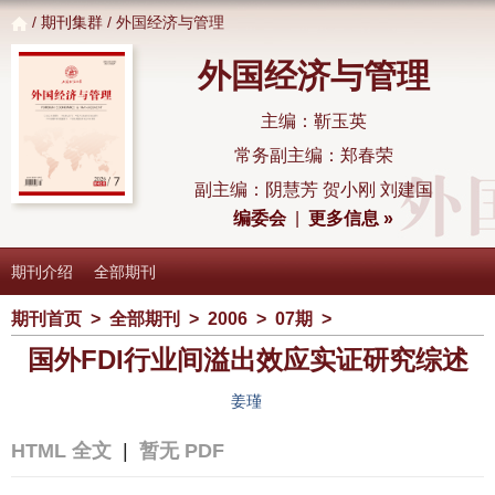
/
期刊集群
/ 外国经济与管理
外国经济与管理
主编：靳玉英
常务副主编：郑春荣
副主编：阴慧芳 贺小刚 刘建国
编委会
|
更多信息 »
期刊介绍
全部期刊
期刊首页
>
全部期刊
>
2006
>
07期
>
国外FDI行业间溢出效应实证研究综述
姜瑾
HTML 全文
|
暂无 PDF