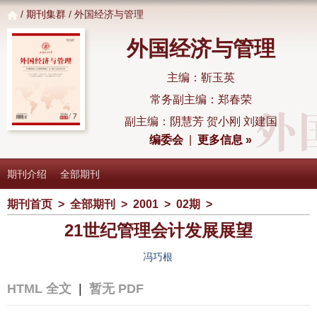
/
期刊集群
/ 外国经济与管理
外国经济与管理
主编：靳玉英
常务副主编：郑春荣
副主编：阴慧芳 贺小刚 刘建国
编委会
|
更多信息 »
期刊介绍
全部期刊
期刊首页
>
全部期刊
>
2001
>
02期
>
21世纪管理会计发展展望
冯巧根
HTML 全文
|
暂无 PDF