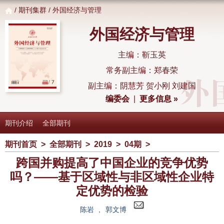
/
期刊集群
/ 外国经济与管理
外国经济与管理
主编：靳玉英
常务副主编：郑春荣
副主编：阴慧芳 贺小刚 刘建国
编委会
|
更多信息 »
期刊介绍
全部期刊
期刊首页
>
全部期刊
>
2019
>
04期
>
跨国并购提高了中国企业的竞争优势
吗？——基于区域性与非区域性企业特
定优势的检验
陈岩
,
郭文博