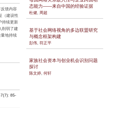
态能力——来自中国的经验证据
侪反馈内容
杜健
,
周超
征（建设性
户持续更新
入削弱了建
基于社会网络视角的多边联盟研究
质量地持续
与概念框架构建
彭伟
,
符正平
家族社会资本与创业机会识别问题
探讨
陈文婷
,
何轩
): 85-