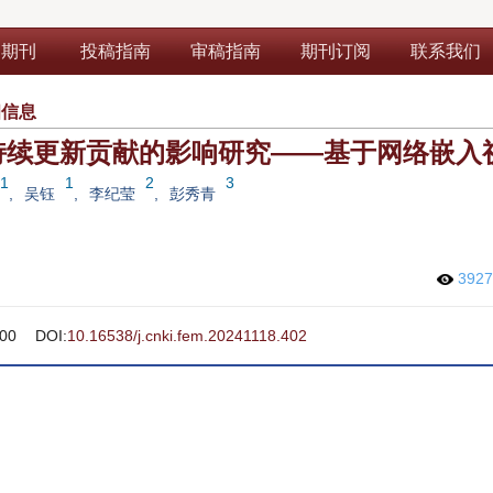
部期刊
投稿指南
审稿指南
期刊订阅
联系我们
细信息
持续更新贡献的影响研究——基于网络嵌入
1
1
2
3
,
吴钰
,
李纪莹
,
彭秀青
392
00
DOI:
10.16538/j.cnki.fem.20241118.402