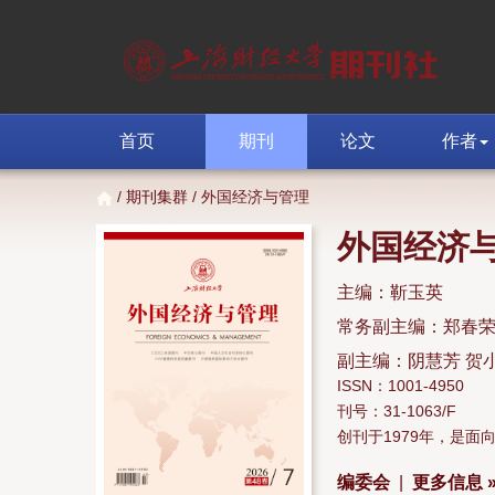
首页
期刊
论文
作者
/
期刊集群
/ 外国经济与管理
外国经济
主编：靳玉英
常务副主编：郑春
副主编：阴慧芳 贺
ISSN：1001-4950
刊号：31-1063/F
创刊于1979年，是
编委会
|
更多信息 