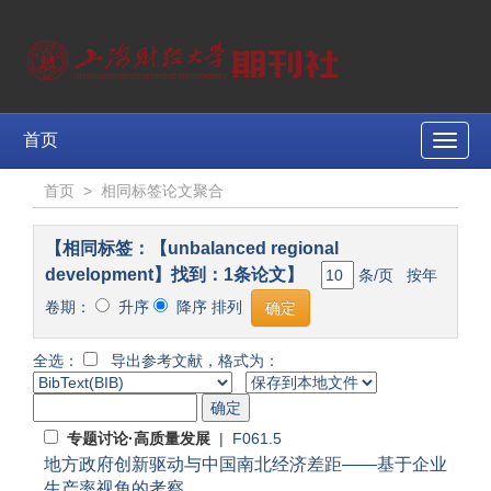
首页
Toggle
naviga
首页
>
相同标签论文聚合
【相同标签：【unbalanced regional
development】找到：1条论文】
条/页 按年
卷期：
升序
降序 排列
全选：
导出参考文献，格式为：
专题讨论·高质量发展
| F061.5
地方政府创新驱动与中国南北经济差距——基于企业
生产率视角的考察