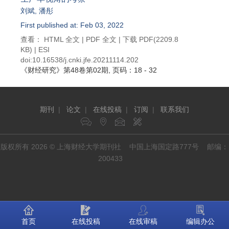
刘斌
,
潘彤
First published at: Feb 03, 2022
查看：
HTML 全文
|
PDF 全文
|
下载 PDF
(2209.8
KB) |
ESI
doi:
10.16538/j.cnki.jfe.20211114.202
《财经研究》
第48卷第02期
, 页码：18 - 32
期刊
|
论文
|
在线投稿
|
订阅
|
联系我们
版权所有 2026 © 上海财经大学期刊社 中国上海国定路777号 邮编：
200433
首页
在线投稿
在线审稿
编辑办公