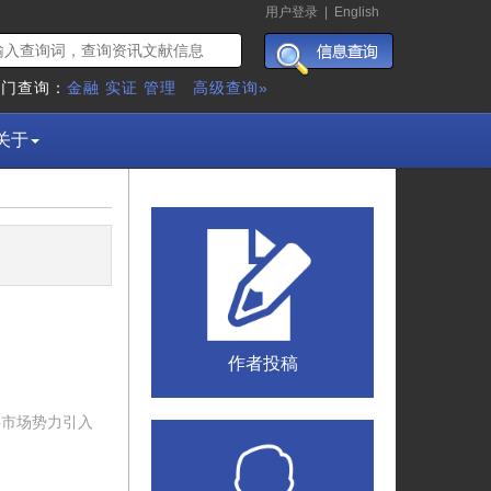
用户登录
|
English
热门查询：
金融
实证
管理
高级查询»
关于
作者投稿
将市场势力引入