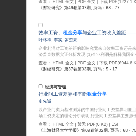
查看：
HTML 全文
|
PDF 全文
|
下载 PDF
(1227.1 K
《财经研究》
第49卷第07期
, 页码：63 - 77
效率工资、
租金分享
与企业工资收入差距——
叶林祥
,
李实
,
罗楚亮
企业利润对工资差距的影响究竟来自效率工资还是来
济普查数据实证分析发现:(1)企业利润是解释我国企业
查看：
HTML 全文
|
PDF 全文
|
下载 PDF
(6944.8 K
《财经研究》
第37卷第03期
, 页码：5 - 17
经济与管理
行业间工资差异和垄断
租金分享
史先诚
以产业门类为基准测算的中国行业间工资差异明显且自
场工资决定的理论分析表明,行业间工资差异主要源于
查看：
HTML 全文
| 暂无 PDF(0 KB) |
ESI
《上海财经大学学报》
第09卷第02期
, 页码：68 - 7