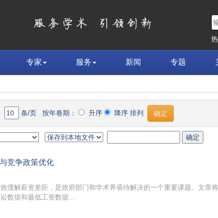
专家
服务
新闻
专题
条/页 按年卷期：
升序
降序 排列
与竞争政策优化
有效缓解薪资差距，是政府部门和学术界亟待解决的一个重要课题。文章
数据和最低工资数据...