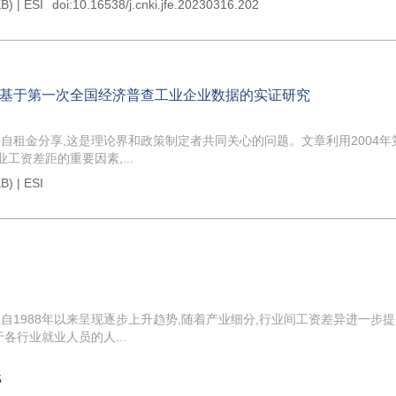
B) |
ESI
doi:
10.16538/j.cnki.jfe.20230316.202
基于第一次全国经济普查工业企业数据的实证研究
自租金分享,这是理论界和政策制定者共同关心的问题。文章利用2004年
工资差距的重要因素,...
B) |
ESI
1988年以来呈现逐步上升趋势,随着产业细分,行业间工资差异进一步
各行业就业人员的人...
5