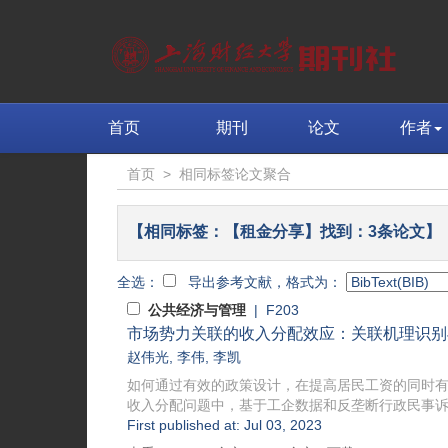
首页
期刊
论文
作者
首页
>
相同标签论文聚合
【相同标签：【租金分享】找到：3条论文】
全选：
导出参考文献，格式为：
公共经济与管理
| F203
市场势力关联的收入分配效应：关联机理识别
赵伟光
,
李伟
,
李凯
如何通过有效的政策设计，在提高居民工资的同时
收入分配问题中，基于工企数据和反垄断行政民事诉讼
First published at: Jul 03, 2023