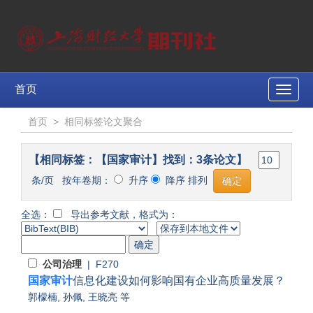
首页
Toggle
naviga
首页
>
相同标签论文聚合
【相同标签：【国家审计】找到：3条论文】
条/页 按年卷期：
升序
降序 排列
全选：
导出参考文献，格式为：
公司治理
| F270
国家审计
信息化建设如何影响国有企业高质量发展？
郭檬楠
,
孙佩
,
王晓亮
等