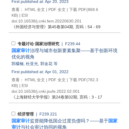
First published at: Apr 20, 2023
查看：
HTML 全文
|
PDF 全文
|
下载 PDF
(868.6
KB) |
ESI
doi:
10.16538/j.cnki.fem.20220630.201
《外国经济与管理》
第45卷第04期
, 页码：54 - 69
专题讨论·国家治理研究
| F239.44
国家审计
治理与城市创新要素集聚——基于创新环境
优化的视角
郭檬楠
,
杜亚光
,
郭金花
等
First published at: Apr 01, 2022
查看：
HTML 全文
|
PDF 全文
|
下载 PDF
(782.3
KB) |
ESI
doi:
10.16538/j.cnki.jsufe.2022.02.001
《上海财经大学学报》
第24卷第02期
, 页码：3 - 17
经济管理
| F239.221
国家审计
监督能降低国企过度负债吗？——基于
国家
审计
与社会审计协同的视角