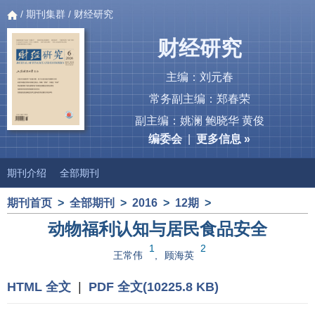
/
期刊集群
/ 财经研究
财经研究
主编：刘元春
常务副主编：郑春荣
副主编：姚澜 鲍晓华 黄俊
编委会
|
更多信息 »
期刊介绍
全部期刊
期刊首页
>
全部期刊
>
2016
>
12期
>
动物福利认知与居民食品安全
1
2
王常伟
,
顾海英
HTML 全文
|
PDF 全文(10225.8 KB)