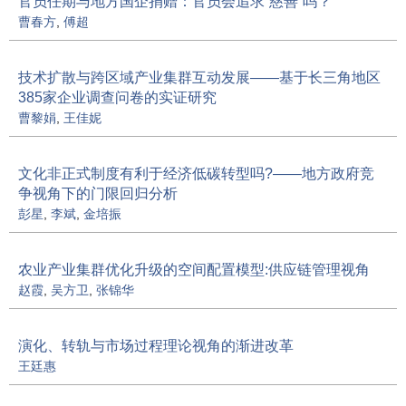
官员任期与地方国企捐赠：官员会追求“慈善”吗？
曹春方
,
傅超
技术扩散与跨区域产业集群互动发展——基于长三角地区
385家企业调查问卷的实证研究
曹黎娟
,
王佳妮
文化非正式制度有利于经济低碳转型吗?——地方政府竞
争视角下的门限回归分析
彭星
,
李斌
,
金培振
农业产业集群优化升级的空间配置模型:供应链管理视角
赵霞
,
吴方卫
,
张锦华
演化、转轨与市场过程理论视角的渐进改革
王廷惠