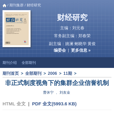
/
期刊集群
/ 财经研究
财经研究
主编：刘元春
常务副主编：郑春荣
副主编：姚澜 鲍晓华 黄俊
编委会
|
更多信息 »
期刊介绍
全部期刊
期刊首页
>
全部期刊
>
2006
>
11期
>
非正式制度视角下的集群企业信誉机制
曹休宁
,
刘友金
HTML 全文
|
PDF 全文(5993.6 KB)