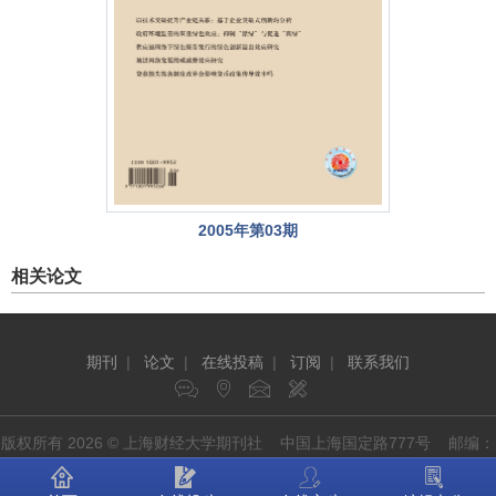
2005年第03期
相关论文
期刊
|
论文
|
在线投稿
|
订阅
|
联系我们
版权所有 2026 © 上海财经大学期刊社 中国上海国定路777号 邮编：
200433