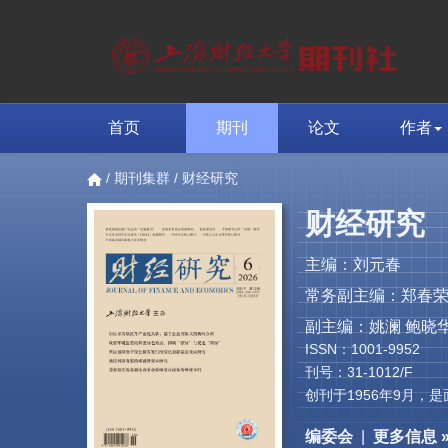
首页
期刊
论文
作者
/
期刊集群
/ 财经研究
财经研究
主编：刘元春
常务副主编：郑春
副主编：姚澜 鲍晓华
ISSN：1001-9952
刊号：31-1012/F
创刊于1956年9月
编委会
|
更多信息 