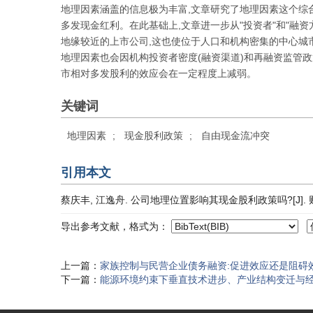
地理因素涵盖的信息极为丰富,文章研究了地理因素这个综
多发现金红利。在此基础上,文章进一步从"投资者"和"融
地缘较近的上市公司,这也使位于人口和机构密集的中心城
地理因素也会因机构投资者密度(融资渠道)和再融资监管
市相对多发股利的效应会在一定程度上减弱。
关键词
地理因素
;
现金股利政策
;
自由现金流冲突
引用本文
蔡庆丰, 江逸舟. 公司地理位置影响其现金股利政策吗?[J]. 财经研究,
导出参考文献，格式为：
上一篇：
家族控制与民营企业债务融资:促进效应还是阻碍
下一篇：
能源环境约束下垂直技术进步、产业结构变迁与