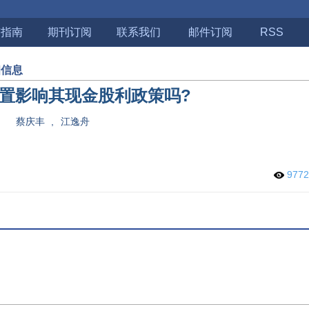
稿指南
期刊订阅
联系我们
邮件订阅
RSS
细信息
置影响其现金股利政策吗?
蔡庆丰
,
江逸舟
977