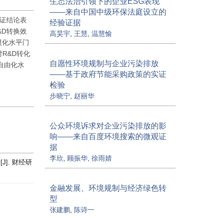
生态法治引领下的企业ESG表现
——来自中国中级环保法庭设立的
实证结论表
经验证据
&D转换效
高昊宇
,
王慧
,
温慧愉
模化水平门
R&D转化
自愿性环境规制与企业污染排放
自由化水
——基于政府节能采购政策的实证
检验
步晓宁
,
赵丽华
公众环境诉求对企业污染排放的影
响——来自百度环境搜索的微观证
据
李欣
,
顾振华
,
徐雨婧
]. 财经研
金融发展、环境规制与经济绿色转
型
张建鹏
,
陈诗一