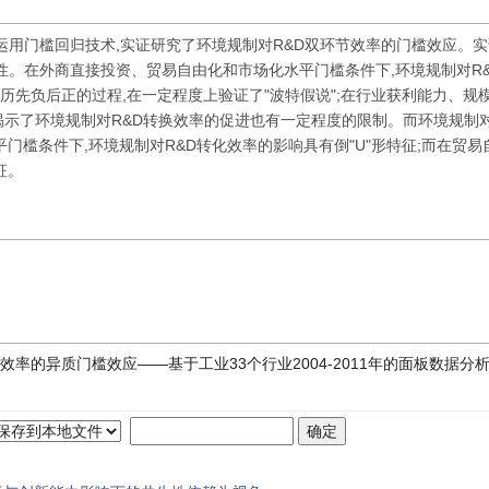
数据,运用门槛回归技术,实证研究了环境规制对R&D双环节效率的门槛效应。
性。在外商直接投资、贸易自由化和市场化水平门槛条件下,环境规制对R
经历先负后正的过程,在一定程度上验证了"波特假说";在行业获利能力、规
,揭示了环境规制对R&D转换效率的促进也有一定程度的限制。而环境规制对
门槛条件下,环境规制对R&D转化效率的影响具有倒"U"形特征;而在贸易
征。
效率的异质门槛效应——基于工业33个行业2004-2011年的面板数据分析[J