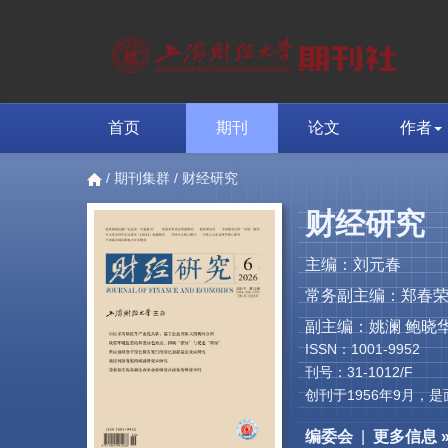
首页
期刊
论文
作者
/
期刊集群
/ 财经研究
财经研究
主编：刘元春
常务副主编：郑春
副主编：姚澜 鲍晓华
ISSN：1001-9952
刊号：31-1012/F
创刊于1956年9月
编委会
|
更多信息 