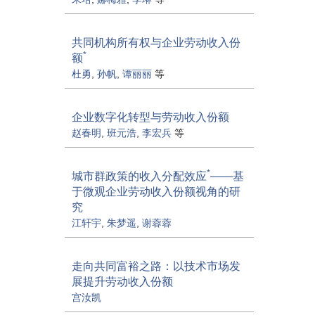
共同机构所有权与企业劳动收入份
*
额
杜勇
,
孙帆
,
谭丽丽
等
企业数字化转型与劳动收入份额
赵春明
,
班元浩
,
李宏兵
等
*
城市群政策的收入分配效应
——基
于微观企业劳动收入份额视角的研
究
江轩宇
,
朱梦遥
,
谢蓉蓉
走向共同富裕之路：以技术市场发
展提升劳动收入份额
宫汝凯