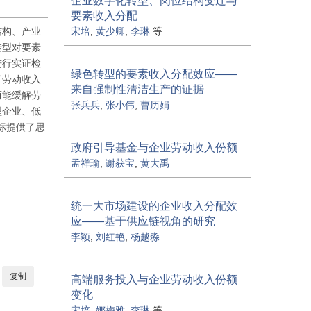
企业数字化转型、岗位结构变迁与
要素收入分配
结构、产业
宋培
,
黄少卿
,
李琳
等
转型对要素
进行实证检
绿色转型的要素收入分配效应——
了劳动收入
来自强制性清洁生产的证据
而能缓解劳
张兵兵
,
张小伟
,
曹历娟
型企业、低
标提供了思
政府引导基金与企业劳动收入份额
孟祥瑜
,
谢获宝
,
黄大禹
统一大市场建设的企业收入分配效
应——基于供应链视角的研究
李颖
,
刘红艳
,
杨越淼
.
复制
高端服务投入与企业劳动收入份额
变化
宋培
,
娜梅雅
,
李琳
等