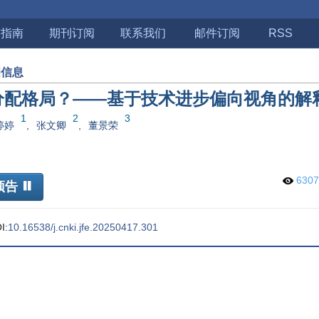
稿指南
期刊订阅
联系我们
邮件订阅
RSS
细信息
分配格局？——基于技术进步偏向视角的解
1
2
3
婷婷
,
张文卿
,
董景荣
630
预告
I:
10.16538/j.cnki.jfe.20250417.301