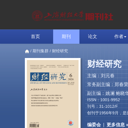
首页
期刊
论文
作者
/
期刊集群
/ 财经研究
财经研究
主编：刘元春
常务副主编：郑春
副主编：姚澜 鲍晓华
ISSN：1001-9952
刊号：31-1012/F
创刊于1956年9月
编委会
|
更多信息 