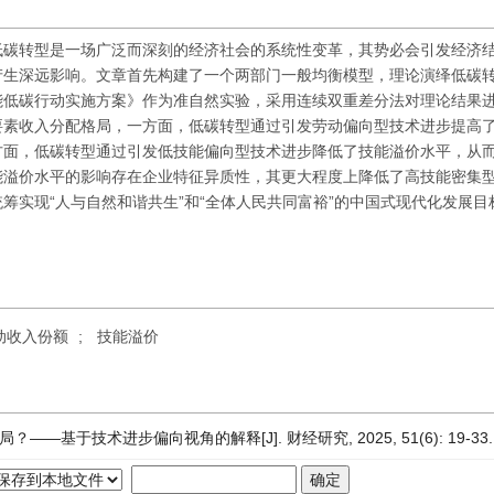
低碳转型是一场广泛而深刻的经济社会的系统性变革，其势必会引发经济
产生深远影响。文章首先构建了一个两部门一般均衡模型，理论演绎低碳
能低碳行动实施方案》作为准自然实验，采用连续双重差分法对理论结果
要素收入分配格局，一方面，低碳转型通过引发劳动偏向型技术进步提高
方面，低碳转型通过引发低技能偏向型技术进步降低了技能溢价水平，从
能溢价水平的影响存在企业特征异质性，其更大程度上降低了高技能密集
筹实现“人与自然和谐共生”和“全体人民共同富裕”的中国式现代化发展目
动收入份额
;
技能溢价
基于技术进步偏向视角的解释[J]. 财经研究, 2025, 51(6): 19-33