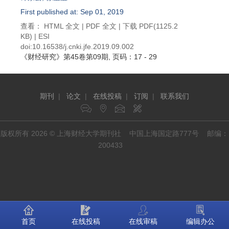
First published at: Sep 01, 2019
查看：
HTML 全文
|
PDF 全文
|
下载 PDF
(1125.2
KB) |
ESI
doi:
10.16538/j.cnki.jfe.2019.09.002
《财经研究》
第45卷第09期
, 页码：17 - 29
期刊
|
论文
|
在线投稿
|
订阅
|
联系我们
版权所有 2026 © 上海财经大学期刊社 中国上海国定路777号 邮编：
200433
首页
在线投稿
在线审稿
编辑办公