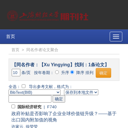
首页
Toggle
naviga
首页
>
同名作者论文聚合
【同名作者：【Xu Yingying】找到：1条论文】
条/页 按年卷期：
升序
降序 排列
全选：
导出参考文献，格式为：
国际经济研究
| F740
政府补贴是否影响了企业全球价值链升级？——基于
出口国内附加值的视角
许家云
,
徐莹莹