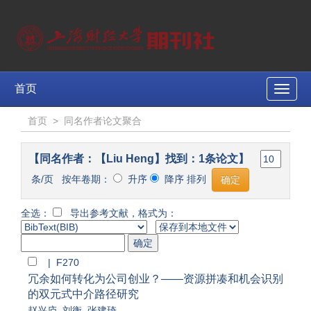
首页
Toggle
naviga
首页
>
同名作者论文聚合
【同名作者：【Liu Heng】找到：1条论文】
条/页 按年卷期：
升序
降序 排列
全选：
导出参考文献，格式为：
| F270
冗余如何转化为公司创业？——资源拼凑和机会识别
的双元式中介路径研究
赵兴庐
,
刘衡
,
张建琦