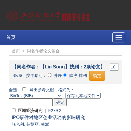
首页
Toggle
naviga
首页
>
同名作者论文聚合
【同名作者：【Lin Song】找到：2条论文】
条/页 按年卷期：
升序
降序 排列
全选：
导出参考文献，格式为：
区域经济研究
| F279.2
IPO事件对地区创业活动的影响研究
张光利
,
薛慧丽
,
林嵩