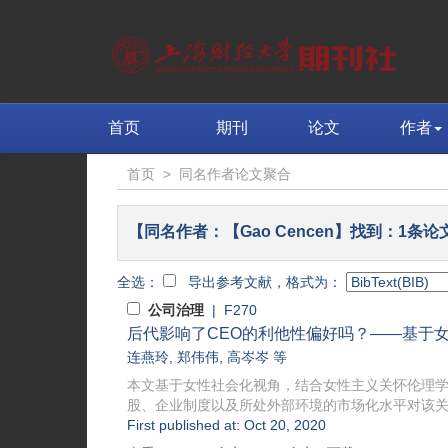
首页
期刊
论文
作者
首页
>
同名作者论文聚合
【同名作者：【Gao Cencen】找到：1条论
全选：
导出参考文献，格式为：
公司治理
| F270
后代影响了CEO的利他性偏好吗？——基于
连燕玲
,
郑伟伟
,
高岑岑
等
本文基于女性社会化视角，结合女性主义关怀伦理学分
股、企业制度以及所处外部环境的市场化水平对该关系的调
First published at: Oct 20, 2020