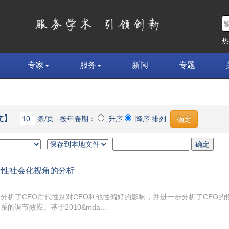
专家
服务
新闻
专题
文】
条/页 按年卷期：
升序
降序 排列
女性社会化视角的分析
析了CEO后代性别对CEO利他性偏好的影响，并进一步分析了CEO的性
节效应。基于2010&mda...