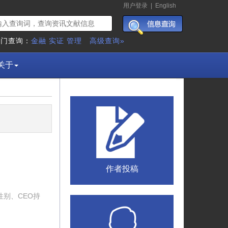
用户登录
|
English
热门查询：
金融
实证
管理
高级查询»
关于
作者投稿
别、CEO持