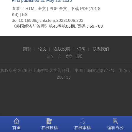
First published at: May 20, 2023
查看：
HTML 全文
|
PDF 全文
|
下载 PDF
(701.8
KB) |
ESI
doi:
10.16538/j.cnki.fem.20221006.203
《外国经济与管理》
第45卷第05期
, 页码：69 - 83
期刊
|
论文
|
在线投稿
|
订阅
|
联系我们
版权所有 2026 © 上海财经大学期刊社 中国上海国定路777号 邮编：
200433
首页
在线投稿
在线审稿
编辑办公