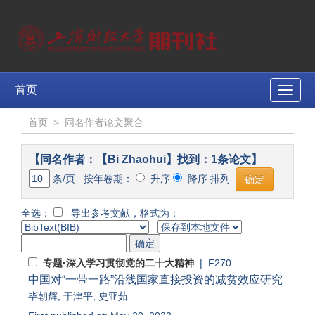
首页
Toggle
naviga
首页
>
同名作者论文聚合
【同名作者：【Bi Zhaohui】找到：1条论文】
条/页 按年卷期：
升序
降序 排列
全选：
导出参考文献，格式为：
专题·深入学习贯彻党的二十大精神
| F270
中国对“一带一路”沿线国家直接投资的减贫效应研究
毕朝辉
,
于津平
,
史亚茹