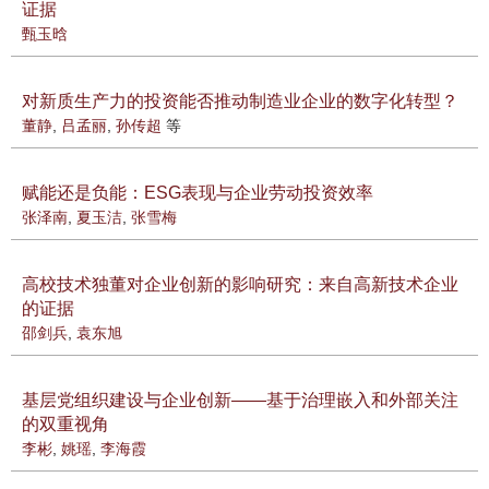
证据
甄玉晗
对新质生产力的投资能否推动制造业企业的数字化转型？
董静
,
吕孟丽
,
孙传超
等
赋能还是负能：ESG表现与企业劳动投资效率
张泽南
,
夏玉洁
,
张雪梅
高校技术独董对企业创新的影响研究：来自高新技术企业
的证据
邵剑兵
,
袁东旭
基层党组织建设与企业创新——基于治理嵌入和外部关注
的双重视角
李彬
,
姚瑶
,
李海霞