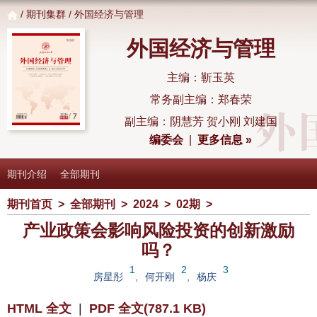
/
期刊集群
/ 外国经济与管理
外国经济与管理
主编：靳玉英
常务副主编：郑春荣
副主编：阴慧芳 贺小刚 刘建国
编委会
|
更多信息 »
期刊介绍
全部期刊
期刊首页
>
全部期刊
>
2024
>
02期
>
产业政策会影响风险投资的创新激励
吗？
1
2
3
房星彤
,
何开刚
,
杨庆
HTML 全文
|
PDF 全文(787.1 KB)