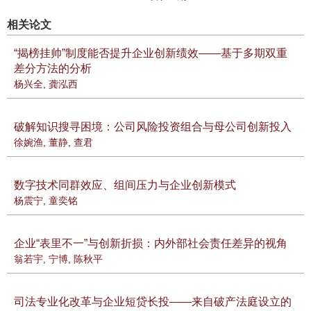
相关论文
“揭榜挂帅”制度能否提升企业创新绩效——基于多期双重
差分方法的分析
杨兴全
,
龚泓西
破解知识搜寻困境：公司风险投资组合与母公司创新投入
徐婉渔
,
董静
,
查君
数字技术同群效应、组间压力与企业创新模式
杨震宁
,
童奕铭
企业“表里不一”与创新折损：内外部社会责任差异的视角
翁若宇
,
宁博
,
陈秋平
司法专业化改革与企业短贷长投——来自破产法庭设立的