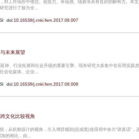
，对工作场所中倦怠、创造力、幸福感、绩效等具有良好的解释力。本文
究进行了较为全...
SI
doi:
10.16538/j.cnki.fem.2017.08.007
架与未来展望
业延伸、行业拓展和社会升级的重要引擎。现有研究大多集中在应用实践
会化媒体、企业...
SI
doi:
10.16538/j.cnki.fem.2017.08.008
的跨文化比较视角
，从机制设计的视角，引入博弈规则(惩或奖)使得局中各方“讲真话”，
的相比，由...