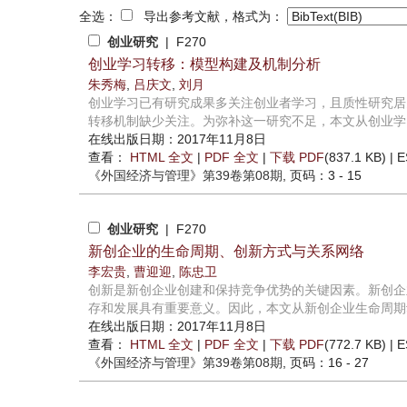
全选：
导出参考文献，格式为：
创业研究
| F270
创业学习转移：模型构建及机制分析
朱秀梅
,
吕庆文
,
刘月
创业学习已有研究成果多关注创业者学习，且质性研究居
转移机制缺少关注。为弥补这一研究不足，本文从创业学习
在线出版日期：2017年11月8日
查看：
HTML 全文
|
PDF 全文
|
下载 PDF
(837.1 KB) |
E
《外国经济与管理》
第39卷第08期
, 页码：3 - 15
创业研究
| F270
新创企业的生命周期、创新方式与关系网络
李宏贵
,
曹迎迎
,
陈忠卫
创新是新创企业创建和保持竞争优势的关键因素。新创企
存和发展具有重要意义。因此，本文从新创企业生命周期动
在线出版日期：2017年11月8日
查看：
HTML 全文
|
PDF 全文
|
下载 PDF
(772.7 KB) |
E
《外国经济与管理》
第39卷第08期
, 页码：16 - 27