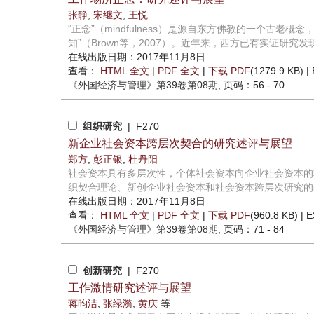
张静
,
宋继文
,
王悦
“正念”（mindfulness）是源自东方佛教的一个古
知”（Brown等，2007）。近年来，西方已有实证研究发现
在线出版日期：2017年11月8日
查看：
HTML 全文
|
PDF 全文
|
下载 PDF
(1279.9 KB) |
《外国经济与管理》
第39卷第08期
, 页码：56 - 70
组织研究
| F270
新企业社会资本跨层次契合的研究述评与展望
郑方
,
彭正银
,
杜丹阳
社会资本具有多层次性，个体社会资本向企业社会资本的
织契合理论、新创企业社会资本和社会资本跨层次研究的基
在线出版日期：2017年11月8日
查看：
HTML 全文
|
PDF 全文
|
下载 PDF
(960.8 KB) |
E
《外国经济与管理》
第39卷第08期
, 页码：71 - 84
创新研究
| F270
工作激情研究述评与展望
蒋昀洁
,
张绿漪
,
黄庆
等