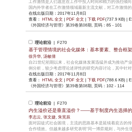
工作激情是人们愿意在工作中投入时间和精力的强烈倾向
国内外学者在工作激情领域最新主流文献，对工作激情的研
在线出版日期：2017年11月8日
查看：
HTML 全文
|
PDF 全文
|
下载 PDF
(737.9 KB) |
E
《外国经济与管理》
第39卷第08期
, 页码：85 - 101
理论前沿
| F270
基于管理情境的社会化媒体：基本要素、整合框
徐升华
,
汤敏倩
自21世纪初期以来，社会化媒体发展迅猛并成为推动产
例分析，较少考虑理论述评性的研究内容讨论，其中针对社
在线出版日期：2017年11月8日
查看：
HTML 全文
|
PDF 全文
|
下载 PDF
(788.6 KB) |
E
《外国经济与管理》
第39卷第08期
, 页码：102 - 114
理论前沿
| F270
内生溢价还是垂直溢价？——基于制度内生选择
李志云
,
张文婕
,
朱宪辰
面对囚徒式社会困境，主流的思路基本是延续着庇古的传统
合作绩效。但越来越多研究表明“同一博弈规则，与外生强加