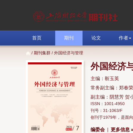
首页
期刊
论文
作者
/
期刊集群
/ 外国经济与管理
外国经济
主编：靳玉英
常务副主编：郑春
副主编：阴慧芳 贺
ISSN：1001-4950
刊号：31-1063/F
创刊于1979年，是
编委会
|
更多信息 