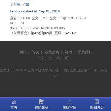
步丹璐
,
刁媛
First published at: Sep 01, 2016
查看：
HTML 全文
|
PDF 全文
|
下载 PDF
(1575.4
KB) |
ESI
doi:
10.16538/j.cnki.jfe.2016.09.005
《财经研究》
第42卷第09期
, 页码：52 - 62
期刊
|
论文
|
在线投稿
|
订阅
|
联系我们
版权所有 2026 © 上海财经大学期刊社 中国上海国定路777号 邮编：
200433
首页
在线投稿
在线审稿
编辑办公