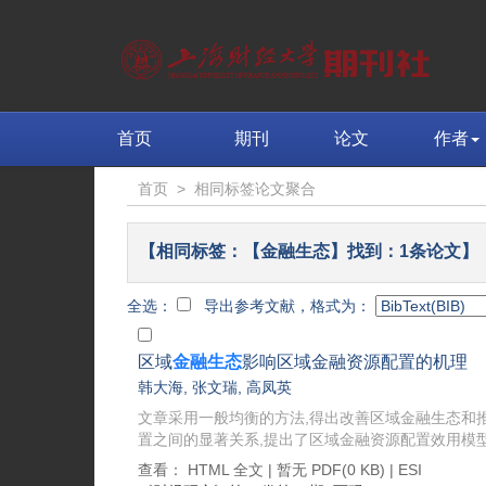
首页
期刊
论文
作者
首页
>
相同标签论文聚合
【相同标签：【金融生态】找到：1条论文】
全选：
导出参考文献，格式为：
区域
金融生态
影响区域金融资源配置的机理
韩大海
,
张文瑞
,
高凤英
文章采用一般均衡的方法,得出改善区域金融生态和
置之间的显著关系,提出了区域金融资源配置效用模型
查看：
HTML 全文
| 暂无 PDF(0 KB) |
ESI