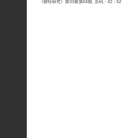
《财经研究》
第33卷第04期
, 页码：42 - 52