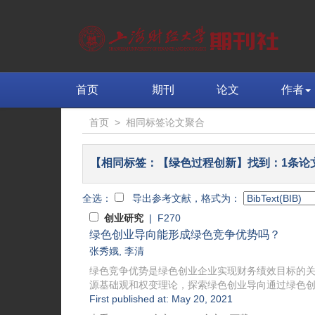
首页
期刊
论文
作者
首页
>
相同标签论文聚合
【相同标签：【绿色过程创新】找到：1条论
全选：
导出参考文献，格式为：
创业研究
| F270
绿色创业导向能形成绿色竞争优势吗？
张秀娥
,
李清
绿色竞争优势是绿色创业企业实现财务绩效目标的
源基础观和权变理论，探索绿色创业导向通过绿色创新
First published at: May 20, 2021