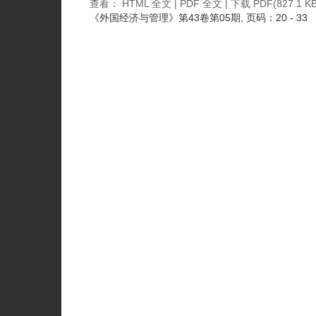
查看：
HTML 全文
|
PDF 全文
|
下载 PDF
(827.1 KB
《外国经济与管理》
第43卷第05期
, 页码：20 - 33