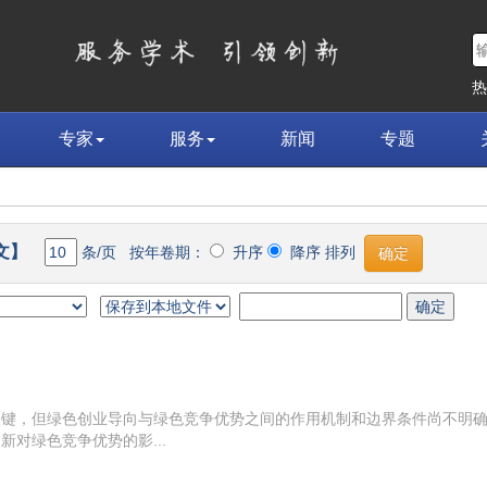
专家
服务
新闻
专题
文】
条/页 按年卷期：
升序
降序 排列
关键，但绿色创业导向与绿色竞争优势之间的作用机制和边界条件尚不明
对绿色竞争优势的影...