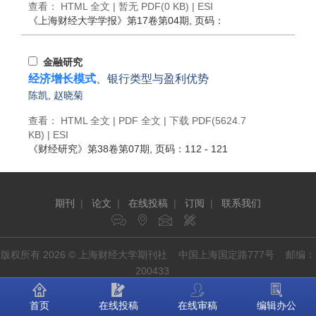
查看：
HTML 全文
| 暂无 PDF(0 KB) |
ESI
《上海财经大学学报》
第17卷第04期
, 页码：
金融研究
经济增长模式
、银行类型与盈利优势
陈凯
,
赵晓菊
查看：
HTML 全文
|
PDF 全文
|
下载 PDF
(5624.7
KB) |
ESI
《财经研究》
第38卷第07期
, 页码：112 - 121
期刊
|
论文
|
在线投稿
|
订阅
|
联系我们
版权所有 2026 © 上海财经大学期刊社 中国上海国定路777号 邮编：
200433
首页
在线投稿
在线审稿
编辑办公