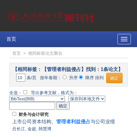
首页
Toggle
naviga
首页
>
相同标签论文聚合
【相同标签：【管理者利益侵占】找到：1条论文】
条/页 按年卷期：
升序
降序 排列
全选：
导出参考文献，格式为：
财务与会计研究
上市公司资本结构、
管理者利益侵占
与公司业绩
吕长江
,
金超
,
韩慧博