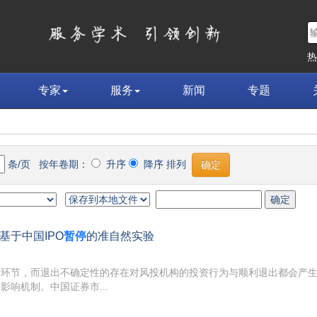
专家
服务
新闻
专题
条/页 按年卷期：
升序
降序 排列
于中国IPO
暂停
的准自然实验
键环节，而退出不确定性的存在对风投机构的投资行为与顺利退出都会产
响机制。中国证券市...