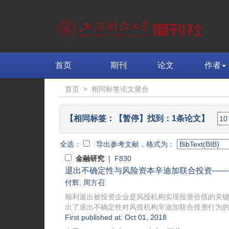
首页
期刊
论文
作者
首页
>
相同标签论文聚合
【相同标签：【暂停】找到：1条论文】
全选：
导出参考文献，格式为：
金融研究
| F830
退出不确定性与风险资本辛迪加联合投资——基
付辉
,
周方召
顺利退出被投资企业是风投机构实现投资价值的关
出了退出不确定性对风投机构辛迪加联合投资行为的影
First published at: Oct 01, 2018