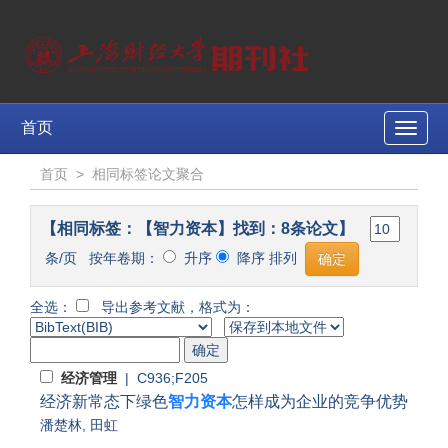
首页
Toggle
naviga
首页
>
相同标签论文聚合
【相同标签：【智力资本】找到：8条论文】
条/页 按年卷期：
升序
降序 排列
全选：
导出参考文献，格式为：
经济管理
| C936;F205
经济新常态下绿色
智力资本
怎样成为企业的竞争优势
潘楚林
,
田虹