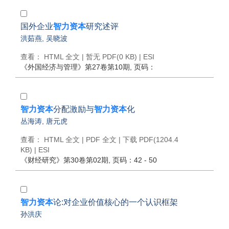
国外企业
智力资本
研究述评
洪茹燕
,
吴晓波
查看：
HTML 全文
| 暂无 PDF(0 KB) |
ESI
《外国经济与管理》
第27卷第10期
, 页码：
智力资本
分配激励与
智力资本
化
丛海涛
,
唐元虎
查看：
HTML 全文
|
PDF 全文
|
下载 PDF
(1204.4
KB) |
ESI
《财经研究》
第30卷第02期
, 页码：42 - 50
智力资本
论:对企业价值核心的一个认识框架
孙洪庆