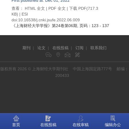
First published at: Dec 01, 2022
查看：
HTML 全文
|
PDF 全文
|
下载 PDF
(717.3
KB) |
ESI
doi:
10.16538/j.cnki.jsufe.2022.06.009
《上海财经大学学报》
第24卷第06期
, 页码：123 - 137
期刊
|
论文
|
在线投稿
|
订阅
|
联系我们
版权所有 2026 © 上海财经大学期刊社 中国上海国定路777号 邮编：
200433
首页
在线投稿
在线审稿
编辑办公